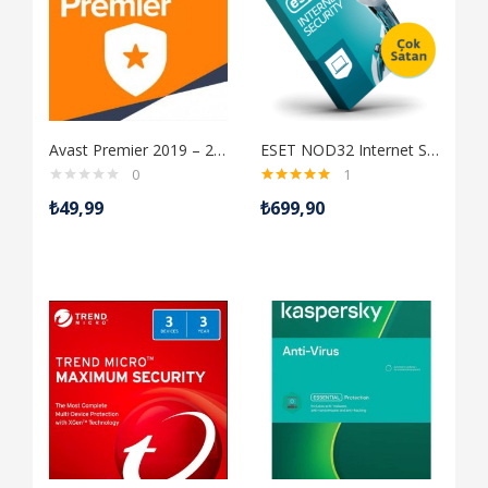
Avast Premier 2019 – 20 Yıl – 5 Cihazlık Lisans
ESET NOD32 Internet Security (1 Yıl/1 PC) Antivirüs
0
1
5 üzerinden
₺
49,99
₺
699,90
5.00
oy aldı