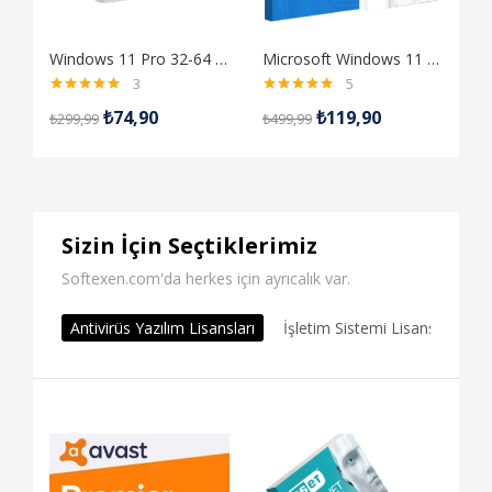
Windows 11 Pro 32-64 Bit Destekli Türkçe-İngilizce Global RETAIL Lisans Anahtarı
Microsoft Windows 11 Pro + Microsoft Office 2019 Pro Plus Dijital Lisans Anahtarı
3
5
5 üzerinden
5 üzerinden
₺
74,90
₺
119,90
₺
299,99
₺
499,99
5.00
oy aldı
5.00
oy aldı
Tüm Ürünleri Gör
Sizin İçin Seçtiklerimiz
Softexen.com'da herkes için ayrıcalık var.
Antivirüs Yazılım Lisansları
İşletim Sistemi Lisansları