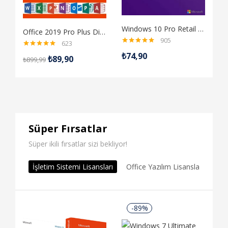
Windows 10 Pro Retail Dijital Lisans Anahtarı
Office 2019 Pro Plus Dijital Lisans Anahtarı
905
623
5 üzerinden
5 üzerinden
₺
74,90
₺
89,90
4.98
oy aldı
₺
899,99
4.98
oy aldı
Tüm Ürünleri Gör
Süper Fırsatlar
Süper ikili fırsatlar sizi bekliyor!
İşletim Sistemi Lisansları
Office Yazılım Lisansları
Ser
-89%