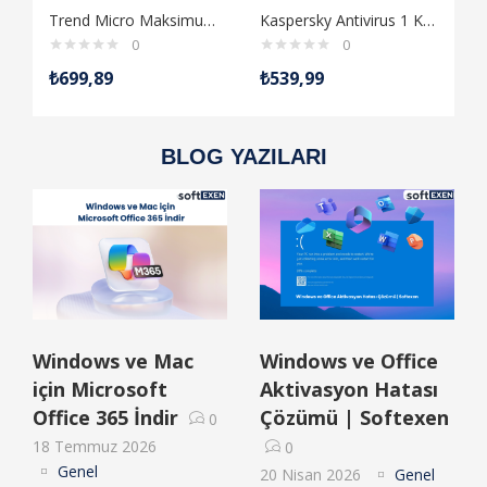
Trend Micro Maksimum Güvenlik 3 Cihaz 3 Yıl
Kaspersky Antivirus 1 Kullanıcı 1 Yıllık
0
0
₺
699,89
₺
539,99
Tüm Ürünleri Gör
BLOG YAZILARI
Windows ve Mac
Windows ve Office
için Microsoft
Aktivasyon Hatası
Office 365 İndir
Çözümü | Softexen
0
18 Temmuz 2026
0
Genel
20 Nisan 2026
Genel