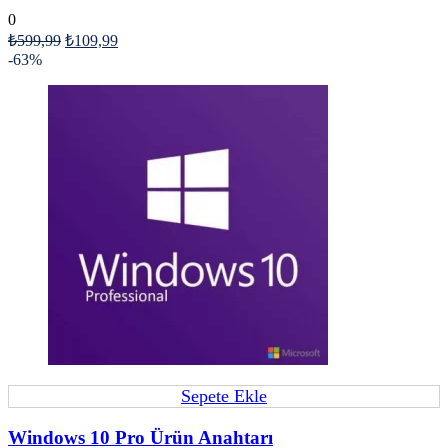
0
₺
599,99
₺
109,99
-63%
Sepete Ekle
Windows 10 Pro Ürün Anahtarı