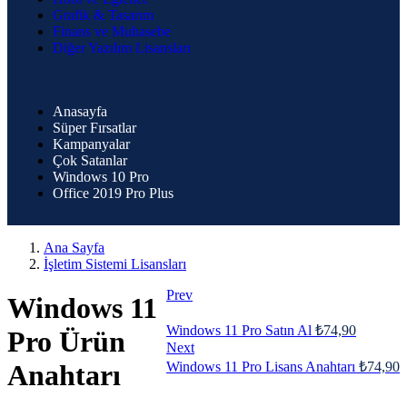
Grafik & Tasarım
Finans ve Muhasebe
Diğer Yazılım Lisansları
Anasayfa
Süper Fırsatlar
Kampanyalar
Çok Satanlar
Windows 10 Pro
Office 2019 Pro Plus
Ana Sayfa
İşletim Sistemi Lisansları
Prev
Windows 11
Windows 11 Pro Satın Al
₺
74,90
Pro Ürün
Next
Windows 11 Pro Lisans Anahtarı
₺
74,90
Anahtarı