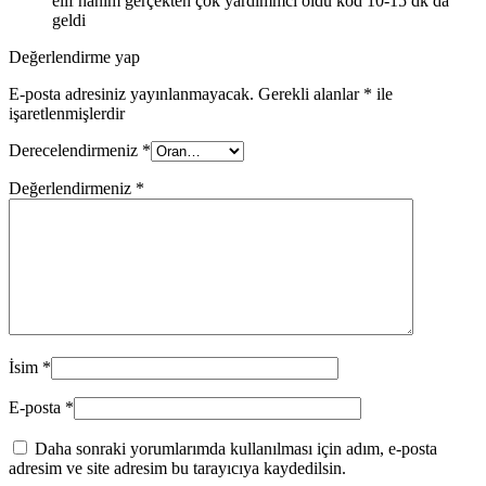
elif hanım gerçekten çok yardımmcı oldu kod 10-15 dk da
geldi
Değerlendirme yap
E-posta adresiniz yayınlanmayacak.
Gerekli alanlar
*
ile
işaretlenmişlerdir
Derecelendirmeniz
*
Değerlendirmeniz
*
İsim
*
E-posta
*
Daha sonraki yorumlarımda kullanılması için adım, e-posta
adresim ve site adresim bu tarayıcıya kaydedilsin.