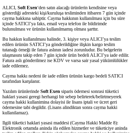
ALICI,
Soft Exen
‘den satın alacağı ürünlerin kendisine veya
gösterdiği adresteki kişi/kuruluşa tesliminden itibaren 7 gün içinde
cayma hakkına sahiptir. Cayma hakkının kullanılması için bu süre
içinde SATICI’ya faks, email veya telefon ile bildirimde
bulunulması ve ürünün kullanılmamış olması şarttır.
Bu hakkın kullanılması halinde, 3. kişiye veya ALICI’ya teslim
edilen ürünün SATICI’ya gönderildiğine ilişkin kargo teslim
tutanağı örneği ile fatura aslının iadesi zorunludur. Bu belgelerin
ulaşmasını takip eden 7 gün içinde ürün bedeli ALICI’ya iade edilir.
Fatura aslı gönderilmez ise KDV ve varsa sair yasal yükümlülükler
iade edilemez.
Cayma hakkı nedeni ile iade edilen ürünün kargo bedeli SATICI
tarafından karşılanır.
Yazılım ürünlerinde
Soft Exen
siparis ödemesi sonrasi tüketici
haklari yasasi geregi herhangi bir sebep belirterek/belirtmeyerek
cayma hakki kullanimina dolayisi ile lisans iptali ve ücret geri
ödemesine tabi degildir. (Lisans alindiktan sonra cayma hakki
kullanilamaz).
Ilgili tüketici haklari yasasi maddesi (Cayma Hakki Madde 8):
Elektronik ortamda aninda ifa edilen hizmetler ve tüketiciye aninda