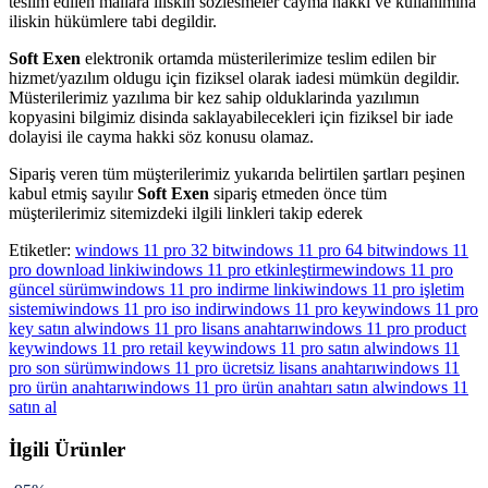
teslim edilen mallara iliskin sözlesmeler cayma hakki ve kullanimina
iliskin hükümlere tabi degildir.
Soft Exen
elektronik ortamda müsterilerimize teslim edilen bir
hizmet/yazılım oldugu için fiziksel olarak iadesi mümkün degildir.
Müsterilerimiz yazılıma bir kez sahip olduklarinda yazılımın
kopyasini bilgimiz disinda saklayabilecekleri için fiziksel bir iade
dolayisi ile cayma hakki söz konusu olamaz.
Sipariş veren tüm müşterilerimiz yukarıda belirtilen şartları peşinen
kabul etmiş sayılır
Soft Exen
sipariş etmeden önce tüm
müşterilerimiz sitemizdeki ilgili linkleri takip ederek
Etiketler:
windows 11 pro 32 bit
windows 11 pro 64 bit
windows 11
pro download linki
windows 11 pro etkinleştirme
windows 11 pro
güncel sürüm
windows 11 pro indirme linki
windows 11 pro işletim
sistemi
windows 11 pro iso indir
windows 11 pro key
windows 11 pro
key satın al
windows 11 pro lisans anahtarı
windows 11 pro product
key
windows 11 pro retail key
windows 11 pro satın al
windows 11
pro son sürüm
windows 11 pro ücretsiz lisans anahtarı
windows 11
pro ürün anahtarı
windows 11 pro ürün anahtarı satın al
windows 11
satın al
İlgili Ürünler