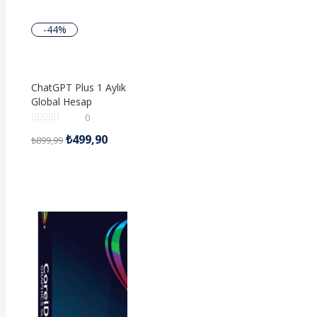
-44%
ChatGPT Plus 1 Aylık
Global Hesap
0
₺
499,90
₺
899,99