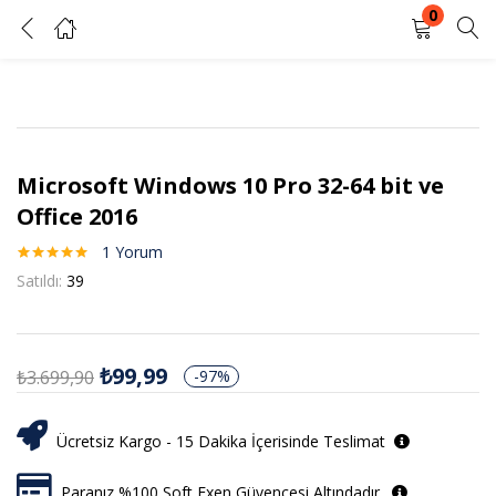
0
Microsoft Windows 10 Pro 32-64 bit ve Office 2016
GIRIŞ YAP
KAYIT OL
Kullanıcı adınızı ve şifrenizi girin.
Microsoft Windows 10 Pro 32-64 bit ve
Office 2016
1
Yorum
1
müşteri
Satıldı:
39
puanına
Beni Hatırla
Şifrenizi mi unuttunuz?
dayanarak 5
üzerinden
5.00
puan
aldı
₺
99,99
₺
3.699,90
-97%
Ücretsiz Kargo - 15 Dakika İçerisinde Teslimat
Paranız %100 Soft Exen Güvencesi Altındadır.