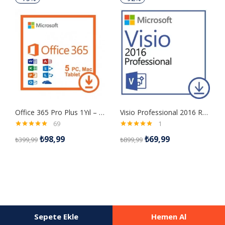
Office 365 Pro Plus 1Yıl – Mail Hesabı
Visio Professional 2016 Retail Dijital Lisans Anahtarı
69
1
5 üzerinden
5 üzerinden
₺
98,99
₺
69,99
₺
399,99
₺
899,99
4.99
oy aldı
5.00
oy aldı
Sepete Ekle
Hemen Al