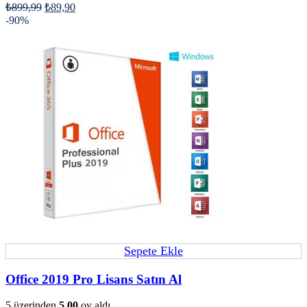
₺
899,99
₺
89,90
-90%
Sepete Ekle
Office 2019 Pro Lisans Satın Al
5 üzerinden
5.00
oy aldı