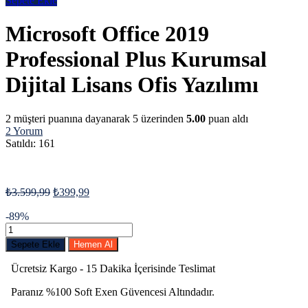
Sepete Ekle
Microsoft Office 2019
Professional Plus Kurumsal
Dijital Lisans Ofis Yazılımı
2
müşteri puanına dayanarak 5 üzerinden
5.00
puan aldı
2
Yorum
Satıldı:
161
₺
3.599,99
₺
399,99
-89%
Sepete Ekle
Hemen Al
Ücretsiz Kargo - 15 Dakika İçerisinde Teslimat
Paranız %100 Soft Exen Güvencesi Altındadır.