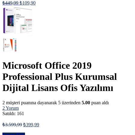
₺
449,99
₺
109,90
Microsoft Office 2019
Professional Plus Kurumsal
Dijital Lisans Ofis Yazılımı
2
müşteri puanına dayanarak 5 üzerinden
5.00
puan aldı
2
Yorum
Satıldı:
161
₺
3.599,99
₺
399,99