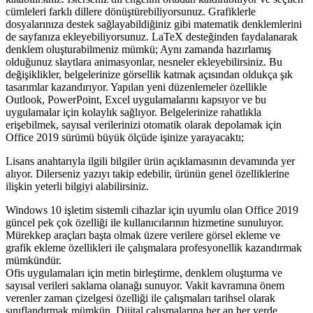
cümleleri farklı dillere dönüştürebiliyorsunuz. Grafiklerle
dosyalarınıza destek sağlayabildiğiniz gibi matematik denklemlerini
de sayfanıza ekleyebiliyorsunuz. LaTeX desteğinden faydalanarak
denklem oluşturabilmeniz mümkü; Aynı zamanda hazırlamış
olduğunuz slaytlara animasyonlar, nesneler ekleyebilirsiniz. Bu
değişiklikler, belgelerinize görsellik katmak açısından oldukça şık
tasarımlar kazandırıyor. Yapılan yeni düzenlemeler özellikle
Outlook, PowerPoint, Excel uygulamalarını kapsıyor ve bu
uygulamalar için kolaylık sağlıyor. Belgelerinize rahatlıkla
erişebilmek, sayısal verilerinizi otomatik olarak depolamak için
Office 2019 sürümü büyük ölçüde işinize yarayacaktı;
Lisans anahtarıyla ilgili bilgiler ürün açıklamasının devamında yer
alıyor. Dilerseniz yazıyı takip edebilir, ürünün genel özelliklerine
ilişkin yeterli bilgiyi alabilirsiniz.
Windows 10 işletim sistemli cihazlar için uyumlu olan Office 2019
güncel pek çok özelliği ile kullanıcılarının hizmetine sunuluyor.
Mürekkep araçları başta olmak üzere verilere görsel ekleme ve
grafik ekleme özellikleri ile çalışmalara profesyonellik kazandırmak
mümkündür.
Ofis uygulamaları için metin birleştirme, denklem oluşturma ve
sayısal verileri saklama olanağı sunuyor. Vakit kavramına önem
verenler zaman çizelgesi özelliği ile çalışmaları tarihsel olarak
sınıflandırmak mümkün. Dijital çalışmalarına her an her yerde