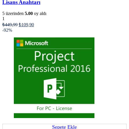
Lisans Anahtarı
5 üzerinden
5.00
oy aldı
1
₺
449,99
₺
109,90
-92%
Sepete Ekle