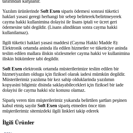
tarafından karşılanır.
Yazılım ürünlerinde
Soft Exen
siparis ödemesi sonrasi tüketici
haklari yasasi geregi herhangi bir sebep belirterek/belirtmeyerek
cayma hakki kullanimina dolayisi ile lisans iptali ve ücret geri
ödemesine tabi degildir. (Lisans alindiktan sonra cayma hakki
kullanilamaz).
Ilgili tüketici haklari yasasi maddesi (Cayma Hakki Madde 8):
Elektronik ortamda aninda ifa edilen hizmetler ve tüketiciye aninda
teslim edilen mallara iliskin sözlesmeler cayma hakki ve kullanimina
iliskin hükümlere tabi degildir.
Soft Exen
elektronik ortamda müsterilerimize teslim edilen bir
hizmet/yazılım oldugu için fiziksel olarak iadesi mümkün degildir.
Müsterilerimiz yazılıma bir kez sahip olduklarinda yazılımın
kopyasini bilgimiz disinda saklayabilecekleri için fiziksel bir iade
dolayisi ile cayma hakki söz konusu olamaz.
Sipariş veren tüm müşterilerimiz yukarıda belirtilen şartları peşinen
kabul etmiş sayılır
Soft Exen
sipariş etmeden önce tüm
müşterilerimiz sitemizdeki ilgili linkleri takip ederek
İlgili Ürünler