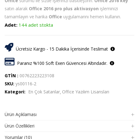
Office
sürümü ile sizde işlerinizi basitleştirin.
Office 2016 key
satın alarak
Office 2016 pro plus aktivasyon
işleminizi
tamamlayın ve harika
Office
uygulamarını hemen kullanın.
Adet:
144 adet stokta
Ücretsiz Kargo - 15 Dakika İçerisinde Teslimat
Paranız %100 Soft Exen Güvencesi Altındadır.
GTİN :
00762223223108
SKU:
ys00116-2
Kategori:
En Çok Satanlar
Office Yazılım Lisansları
Ürün Açıklaması
Ürün Özellikleri
Yorumlar (10)