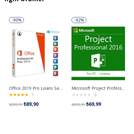
-90%
-92%
Office 2019 Pro Lisans Satın Al
Microsoft Project Professional 2016 Dijital İndirilebilir Lisans
7
0
5 üzerinden
₺
89,90
₺
69,99
₺
899,99
₺
899,99
5.00
oy aldı