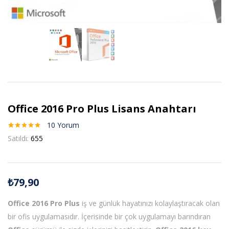
Office 2016 Pro Plus Lisans Anahtarı
10
Yorum
10
müşteri
Satıldı:
655
puanına
dayanarak 5
üzerinden
5.00
puan
aldı
₺
79,90
Office 2016 Pro Plus
iş ve günlük hayatınızı kolaylaştıracak olan
bir ofis uygulamasıdır. İçerisinde bir çok uygulamayı barındıran