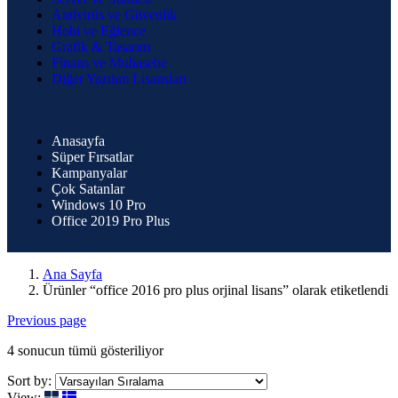
Antivirüs ve Güvenlik
Hobi ve Eğlence
Grafik & Tasarım
Finans ve Muhasebe
Diğer Yazılım Lisansları
Anasayfa
Süper Fırsatlar
Kampanyalar
Çok Satanlar
Windows 10 Pro
Office 2019 Pro Plus
Ana Sayfa
Ürünler “office 2016 pro plus orjinal lisans” olarak etiketlendi
Previous page
4 sonucun tümü gösteriliyor
Sort by:
View: