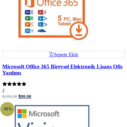
Sepete Ekle
Microsoft Office 365 Bireysel Elektronik Lisans Ofis
Yazılımı
5 üzerinden
2
5.00
oy aldı
₺
599,90
₺
99,90
-92%