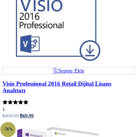
Sepete Ekle
Visio Professional 2016 Retail Dijital Lisans
Anahtarı
5 üzerinden
1
5.00
oy aldı
₺
899,99
₺
69,99
-76%