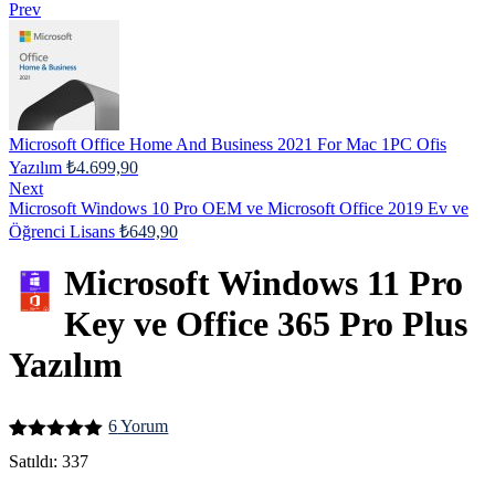
Prev
Microsoft Office Home And Business 2021 For Mac 1PC Ofis
Yazılım
₺
4.699,90
Next
Microsoft Windows 10 Pro OEM ve Microsoft Office 2019 Ev ve
Öğrenci Lisans
₺
649,90
Microsoft Windows 11 Pro
Key ve Office 365 Pro Plus
Yazılım
6
Yorum
6
müşteri
Satıldı:
337
puanına
dayanarak 5