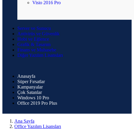
Visio 2016 Pro
Server ve Sunucu
Antivirüs ve Güvenlik
Hobi ve Eğlence
Grafik & Tasarım
Finans ve Muhasebe
Diğer Yazılım Lisansları
Anasayfa
Süper Fırsatlar
Kampanyalar
Çok Satanlar
Windows 10 Pro
Office 2019 Pro Plus
Ana Sayfa
Office Yazılım Lisansları