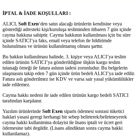
İPTAL & İADE KOŞULLARI :
ALICI,
Soft Exen
‘den satın alacağı ürünlerin kendisine veya
gösterdiği adresteki kişi/kuruluşa tesliminden itibaren 7 gün içinde
cayma hakkına sahiptir. Cayma hakkının kullanılması için bu süre
içinde SATICI’ya faks, email veya telefon ile bildirimde
bulunulması ve ürünün kullanılmamış olması şarttır.
Bu hakkın kullanılması halinde, 3. kişiye veya ALICI’ya teslim
edilen ürünün SATICI’ya gönderildiğine ilişkin kargo teslim
tutanağı örneği ile fatura aslının iadesi zorunludur. Bu belgelerin
ulaşmasını takip eden 7 gün içinde ürün bedeli ALICI’ya iade edilir.
Fatura aslı gönderilmez ise KDV ve varsa sair yasal yükümlülükler
iade edilemez.
Cayma hakkı nedeni ile iade edilen ürünün kargo bedeli SATICI
tarafından karşılanır.
Yazılım ürünlerinde
Soft Exen
siparis ödemesi sonrasi tüketici
haklari yasasi geregi herhangi bir sebep belirterek/belirtmeyerek
cayma hakki kullanimina dolayisi ile lisans iptali ve ücret geri
ödemesine tabi degildir. (Lisans alindiktan sonra cayma hakki
kullanilamaz).