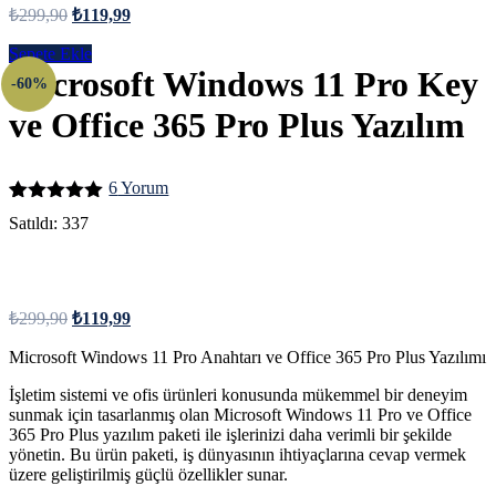
üzerinden
₺
299,90
₺
119,99
5.00
puan
aldı
Sepete Ekle
Microsoft Windows 11 Pro Key
-60%
ve Office 365 Pro Plus Yazılım
6
Yorum
6
müşteri
Satıldı:
337
puanına
dayanarak 5
üzerinden
5.00
puan
aldı
₺
299,90
₺
119,99
Microsoft Windows 11 Pro Anahtarı ve Office 365 Pro Plus Yazılımı
İşletim sistemi ve ofis ürünleri konusunda mükemmel bir deneyim
sunmak için tasarlanmış olan Microsoft Windows 11 Pro ve Office
365 Pro Plus yazılım paketi ile işlerinizi daha verimli bir şekilde
yönetin. Bu ürün paketi, iş dünyasının ihtiyaçlarına cevap vermek
üzere geliştirilmiş güçlü özellikler sunar.