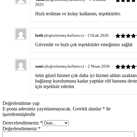
2025
5 üzerinde
5
oy aldı
Hızlı teslimat ve kolay kullanım, teşekkürler.
fatih
(doğrulanmış kullanıcı)
–
2 Ocak 2026
5 üzerinde
Güvenilir ve hızlı çok teşekkürler emeğinize sağlık
5
oy aldı
sami
(doğrulanmış kullanıcı)
–
2 Nisan 2026
5 üzerinde
ürün güzel hizmet çok daha iyi hizmet aldım uzaktan
5
oy aldı
bağlanıp kurulumuna kadar yaptılar elif hanıma dest
için teşekkür ederim
Değerlendirme yap
E-posta adresiniz yayınlanmayacak.
Gerekli alanlar
*
ile
işaretlenmişlerdir
Derecelendirmeniz
*
Değerlendirmeniz
*