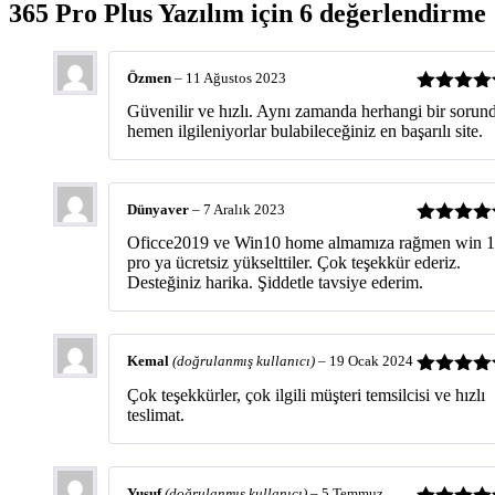
365 Pro Plus Yazılım
için 6 değerlendirme
Özmen
–
11 Ağustos 2023
5 üzerinde
Güvenilir ve hızlı. Aynı zamanda herhangi bir sorun
5
oy aldı
hemen ilgileniyorlar bulabileceğiniz en başarılı site.
Dünyaver
–
7 Aralık 2023
5 üzerinde
Oficce2019 ve Win10 home almamıza rağmen win 
5
oy aldı
pro ya ücretsiz yükselttiler. Çok teşekkür ederiz.
Desteğiniz harika. Şiddetle tavsiye ederim.
Kemal
(doğrulanmış kullanıcı)
–
19 Ocak 2024
5 üzerinde
Çok teşekkürler, çok ilgili müşteri temsilcisi ve hızlı
5
oy aldı
teslimat.
Yusuf
(doğrulanmış kullanıcı)
–
5 Temmuz