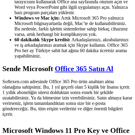
tarayıcısını kullanarak Office ana sayfasında oturum açın ve
Word veya PowerPoint gibi ilgili uygulamayı açın. Yalnızca
bazı program parçaları yüklenir.
Windows ve Mac için:
Artık Microsoft 365 Pro yalnızca
Microsoft bilgisayarlarda değil, Mac’te de kullanabilirsiniz.
Bu nedenle, farklı işletim sistemlerine sahip birkaç cihazınız
varsa, artık herhangi bir komplikasyon yok.
60 dakikalık Skype kredisi:
Arkadaşlarınızı, akrabalarınızı
ve iş arkadaşlarınızı aramak için Skype kullanın. Office 365
Pro her ay Türkiye sabit hat ağına 60 dakika ücretsiz arama
yapabilirsiniz.
Sende Microsoft
Office 365 Satın Al
Softexen.com adresinde Office 365 Pro ürün anahtarı alma
olanağına sahipsiniz. Bu, 1 yıl geçerli olan 5 kişilik bir lisansı içerir.
1 yıllık aboneliğin süresi dolduktan sonra esnek bir şekilde
uzatabilirsiniz. Ya da bitmesine izin verebilirsiniz. Satın almaya karar
verirseniz, işlem tamamlandıktan sonra size bir e-posta
göndereceğiz. Bu, tüm erişim verilerini ve diğer önemli bilgileri
içerir.
Microsoft Windows 11 Pro Key ve Office