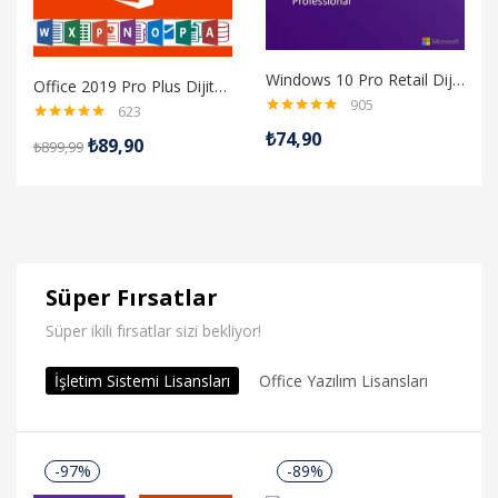
Windows 10 Pro Retail Dijital Lisans Anahtarı
Office 2019 Pro Plus Dijital Lisans Anahtarı
905
623
5 üzerinden
5 üzerinden
₺
74,90
₺
89,90
4.98
oy aldı
₺
899,99
4.98
oy aldı
Tüm Ürünleri Gör
Süper Fırsatlar
Süper ikili fırsatlar sizi bekliyor!
İşletim Sistemi Lisansları
Office Yazılım Lisansları
Server
-97%
-89%