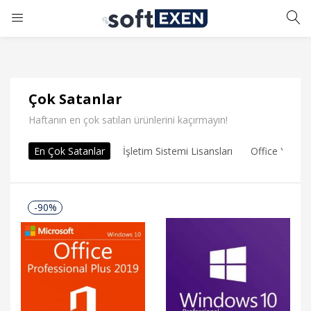
GIRIŞ YAP
KAYIT OL
Kullanıcı adınızı ve şifrenizi girin.
Çok Satanlar
Haftanın en çok satılan ürünlerini kaçırmayın!
En Çok Satanlar
İşletim Sistemi Lisansları
Office Yazılım
Beni Hatırla
Şifrenizi mi unuttunuz?
-90%