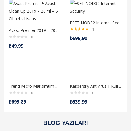
ESET NOD32 Internet Security (1 Yıl/1 PC) Antivirüs
1
Avast Premier 2019 – 20 Yıl – 5 Cihazlık Lisans
5 üzerinden
0
₺
699,90
5.00
oy aldı
₺
49,99
Trend Micro Maksimum Güvenlik 3 Cihaz 3 Yıl
Kaspersky Antivirus 1 Kullanıcı 1 Yıllık
0
0
₺
699,89
₺
539,99
Tüm Ürünleri Gör
BLOG YAZILARI