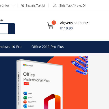
rünler
Sipariş Takibi
Giriş Yap / Kayıt Ol
me
1
Alışveriş Sepetiniz
₺
119,90
ndows 10 Pro
Office 2019 Pro Plus