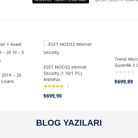
Trend Mic
Güvenlik 3 C
ESET NOD32 Internet
Security (1 Yıl/1 PC)
 2019 – 20
Antivirüs
k Lisans
₺
699,89
1
5 üzerinden
₺
699,90
5.00
oy aldı
BLOG YAZILARI