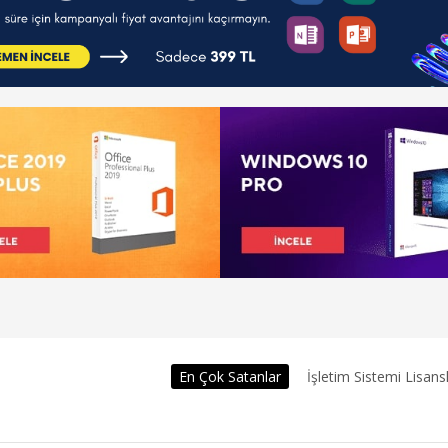
En Çok Satanlar
İşletim Sistemi Lisansl