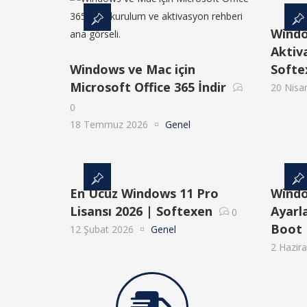
Windo
Aktiv
Windows ve Mac için
Softe
Microsoft Office 365 İndir
20 Nisa
0
18 Temmuz 2026
Genel
En Ucuz Windows 11 Pro
Windo
Lisansı 2026 | Softexen
Ayarl
0
Boot
12 Şubat 2026
Genel
2 Hazir