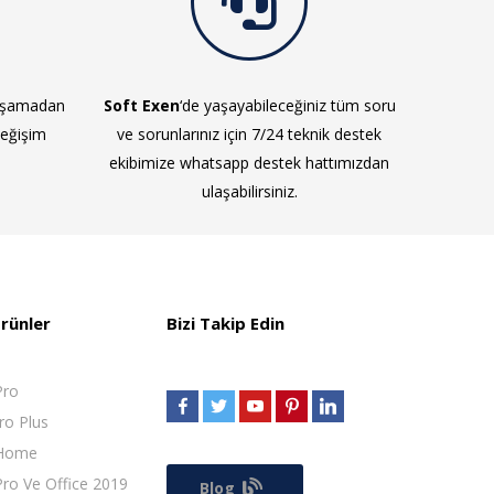
yaşamadan
Soft Exen
‘de yaşayabileceğiniz tüm soru
değişim
ve sorunlarınız için 7/24 teknik destek
ekibimize whatsapp destek hattımızdan
ulaşabilirsiniz.
rünler
Bizi Takip Edin
Pro
ro Plus
 Home
ro Ve Office 2019
Blog