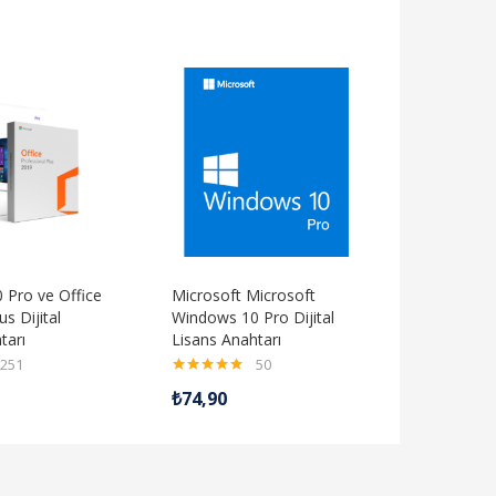
 Pro ve Office
Microsoft Microsoft
s Dijital
Windows 10 Pro Dijital
tarı
Lisans Anahtarı
251
50
5 üzerinden
₺
74,90
4.98
oy aldı