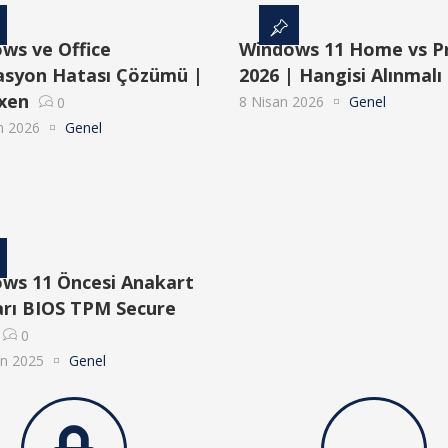
ws ve Office
Windows 11 Home vs P
asyon Hatası Çözümü |
2026 | Hangisi Alınmalı
xen
8 Nisan 2026
Genel
0
n 2026
Genel
ws 11 Öncesi Anakart
arı BIOS TPM Secure
0
an 2025
Genel