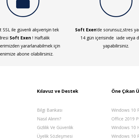
 SSL ile güvenli alışverişin tek
Soft Exen
‘de sorunsuz,stres 
dresi
Soft Exen
! Haftalık
14 gün içerisinde iade veya 
lerimizden yararlanabilmek için
yapabilirsiniz.
tenimize abone olabilirsiniz.
Kılavuz ve Destek
Öne Çıkan Ü
Bilgi Bankası
Windows 10 
Nasıl Alırım?
Office 2019 P
Gizlilik Ve Güvenlik
Windows 10
Üyelik Sözleşmesi
Windows 10 P