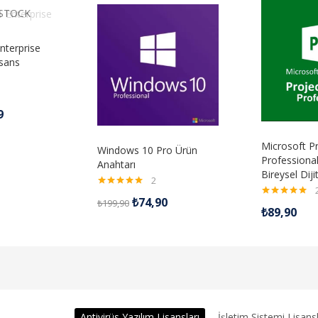
 STOCK
nterprise
isans
9
Microsoft P
Windows 10 Pro Ürün
Professiona
Anahtarı
Bireysel Diji
2
5 üzerinden
₺
74,90
₺
199,90
5.00
oy aldı
5 üzerinden
₺
89,90
5.00
oy aldı
Antivirüs Yazılım Lisansları
İşletim Sistemi Lisansl