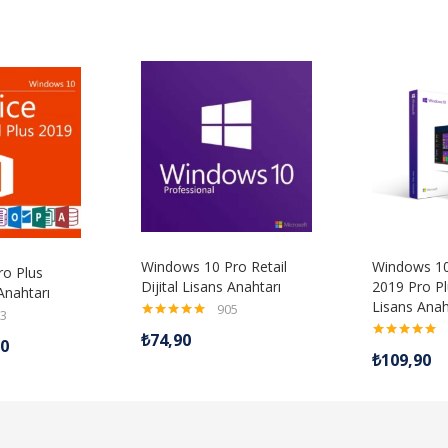
Windows 10 Pro Retail
Windows 10
ro Plus
Dijital Lisans Anahtarı
2019 Pro Plu
 Anahtarı
Lisans Anah
905
3
5 üzerinden
₺
74,90
90
4.98
oy aldı
5 üzerinden
₺
109,90
4.99
oy aldı