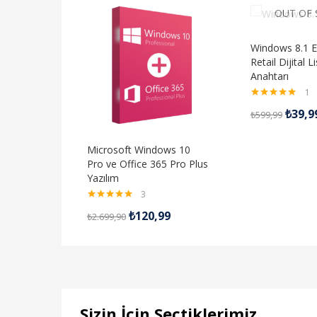
OUT OF
Windows 8.1 E
Retail Dijital L
Anahtarı
1
5 üzerinden
₺
39,9
₺
599,99
5.00
oy aldı
Microsoft Windows 10
Pro ve Office 365 Pro Plus
Yazılım
3
5 üzerinden
₺
120,99
₺
2.699,90
5.00
oy aldı
Sizin İçin Seçtiklerimiz