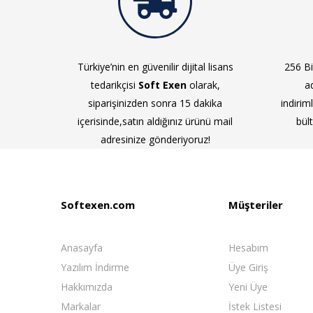
Türkiye’nin en güvenilir dijital lisans
256 Bit
tedarikçisi
Soft Exen
olarak,
a
siparişinizden sonra 15 dakika
indirim
içerisinde,satın aldığınız ürünü mail
bül
adresinize gönderiyoruz!
Softexen.com
Müşteriler
Anasayfa
Hesabım
Yazılım İndirme
Üye Giriş
Hakkımızda
Yeni Üye
Markalar
İstek Listesi