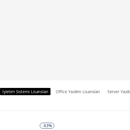
İşletim Sistemi Lisansları
Office Yazılım Lisansları
Server Yazıl
-63%