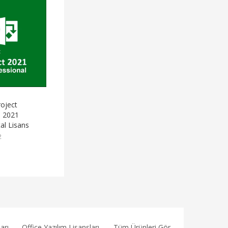
roject
l 2021
tal Lisans
2
arı
Office Yazılım Lisansları
Tüm Ürünleri Gör