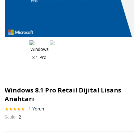
Windows 8.1 Pro Retail Dijital Lisans
Anahtarı
1
Yorum
1
müşteri
Satıldı:
2
puanına
dayanarak 5
üzerinden
5.00
puan
aldı