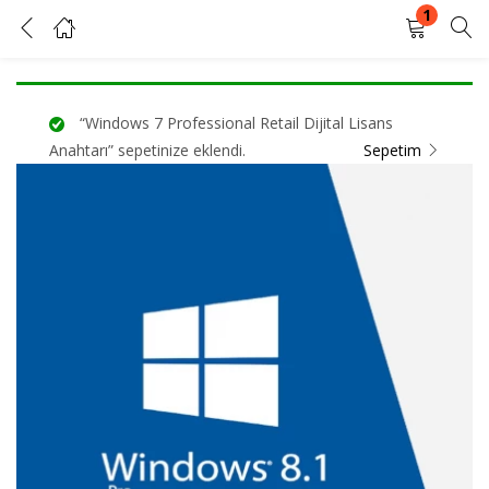
1
Windows 8.1 Pro Retail Dijital Lisans Anahtarı
GIRIŞ YAP
KAYIT OL
“Windows 7 Professional Retail Dijital Lisans
Kullanıcı adınızı ve şifrenizi girin.
Anahtarı” sepetinize eklendi.
Sepetim
Beni Hatırla
Şifrenizi mi unuttunuz?