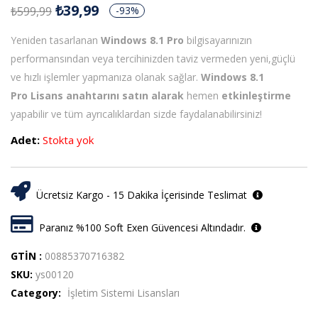
₺
39,99
₺
599,99
-93%
Yeniden tasarlanan
Windows 8.1 Pro
bilgisayarınızın
performansından veya tercihinizden taviz vermeden yeni,güçlü
ve hızlı işlemler yapmanıza olanak sağlar.
Windows 8.1
Pro
Lisans anahtarını satın alarak
hemen
etkinleştirme
yapabilir ve tüm ayrıcalıklardan sizde faydalanabilirsiniz!
Adet:
Stokta yok
Ücretsiz Kargo - 15 Dakika İçerisinde Teslimat
Paranız %100 Soft Exen Güvencesi Altındadır.
GTİN :
00885370716382
SKU:
ys00120
Category:
İşletim Sistemi Lisansları