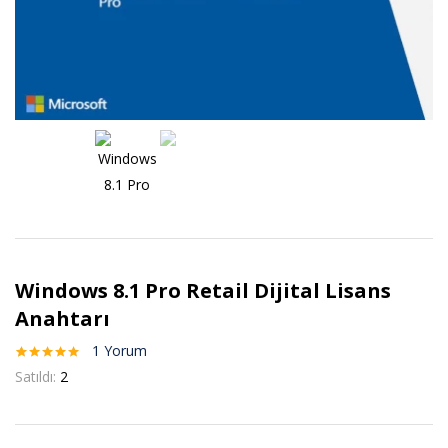
Windows 8.1 Pro Retail Dijital Lisans
Anahtarı
1
Yorum
1
müşteri
Satıldı:
2
puanına
dayanarak 5
üzerinden
5.00
puan
aldı