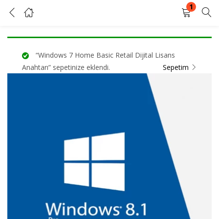
1
Windows 8.1 Pro Retail Dijital Lisans Anahtarı
GIRIŞ YAP
KAYIT OL
“Windows 7 Home Basic Retail Dijital Lisans
Kullanıcı adınızı ve şifrenizi girin.
Anahtarı” sepetinize eklendi.
Sepetim
Beni Hatırla
Şifrenizi mi unuttunuz?