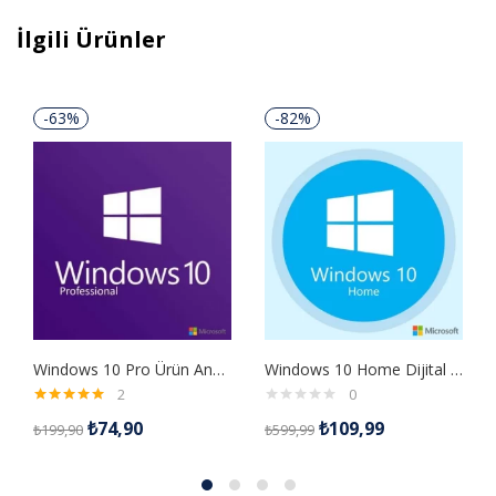
İlgili Ürünler
-63%
-82%
Windows 10 Pro Ürün Anahtarı
Windows 10 Home Dijital Lisans Anahtarı
2
0
5 üzerinden
₺
74,90
₺
109,99
₺
199,90
₺
599,99
5.00
oy aldı