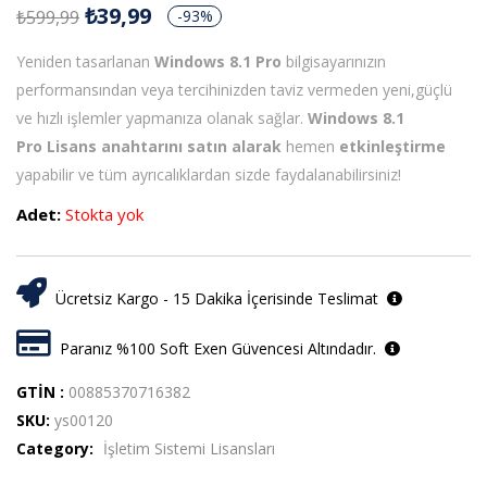
₺
39,99
₺
599,99
-93%
Yeniden tasarlanan
Windows 8.1 Pro
bilgisayarınızın
performansından veya tercihinizden taviz vermeden yeni,güçlü
ve hızlı işlemler yapmanıza olanak sağlar.
Windows 8.1
Pro
Lisans anahtarını satın alarak
hemen
etkinleştirme
yapabilir ve tüm ayrıcalıklardan sizde faydalanabilirsiniz!
Adet:
Stokta yok
Ücretsiz Kargo - 15 Dakika İçerisinde Teslimat
Paranız %100 Soft Exen Güvencesi Altındadır.
GTİN :
00885370716382
SKU:
ys00120
Category:
İşletim Sistemi Lisansları