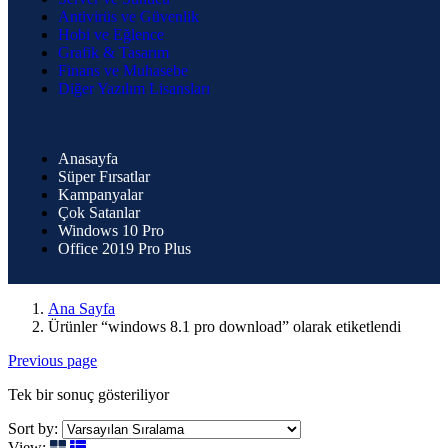
Antivirüs ve Güvenlik
Hobi ve Eğlence
Grafik & Tasarım
Finans ve Muhasebe
Diğer Yazılım Lisansları
Anasayfa
Süper Fırsatlar
Kampanyalar
Çok Satanlar
Windows 10 Pro
Office 2019 Pro Plus
Ana Sayfa
Ürünler “windows 8.1 pro download” olarak etiketlendi
Previous page
Tek bir sonuç gösteriliyor
Sort by:
View: