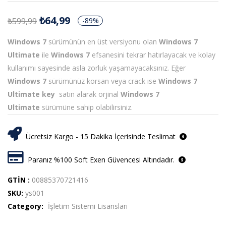
5.00
puan
aldı
₺
64,99
₺
599,99
-89%
Windows 7
sürümünün en üst versiyonu olan
Windows 7
Ultimate
ile
Windows 7
efsanesini tekrar hatırlayacak ve kolay
kullanımı sayesinde asla zorluk yaşamayacaksınız. Eğer
Windows 7
sürümünüz korsan veya crack ise
Windows 7
Ultimate key
satın alarak orjinal
Windows 7
Ultimate
sürümüne sahip olabilirsiniz.
Ücretsiz Kargo - 15 Dakika İçerisinde Teslimat
Paranız %100 Soft Exen Güvencesi Altındadır.
GTİN :
00885370721416
SKU:
ys001
Category:
İşletim Sistemi Lisansları