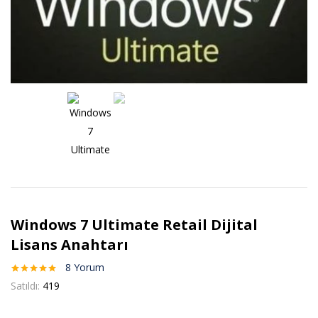
Windows 7 Ultimate Retail Dijital
Lisans Anahtarı
8
Yorum
8
müşteri
Satıldı:
419
puanına
dayanarak 5
üzerinden