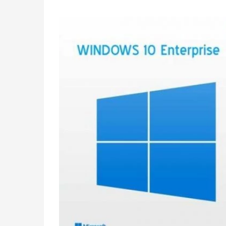
dayanarak 5
üzerinden
5.00
puan
aldı