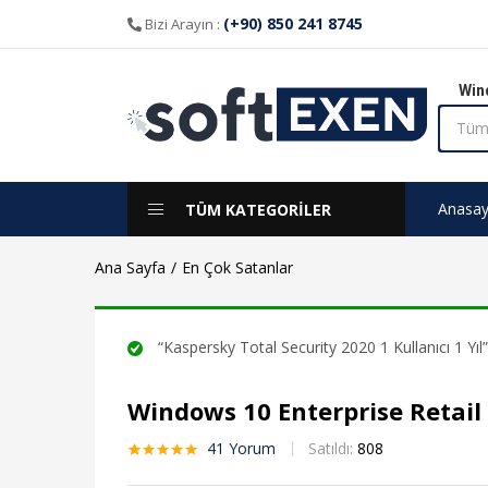
aldı
(+90) 850 241 8745
Bizi Arayın :
Win
Anasay
TÜM KATEGORİLER
Ana Sayfa
En Çok Satanlar
“Kaspersky Total Security 2020 1 Kullanıcı 1 Yıl”
Windows 10 Enterprise Retail 
41
Yorum
Satıldı:
808
41
müşteri
puanına