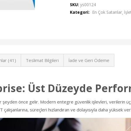
SKU:
ys00124
Kategori:
En Çok Satanlar
İşl
lar (41)
Teslimat Bilgileri
İade ve Geri Ödeme
rise: Üst Düzeyde Perfo
r şeyden önce gelir. Modern entegre güvenlik işlevleri, verilerin ü
BT çalışanlarına, süreçleri hızlandıran ve dolayısıyla daha yüksek veri