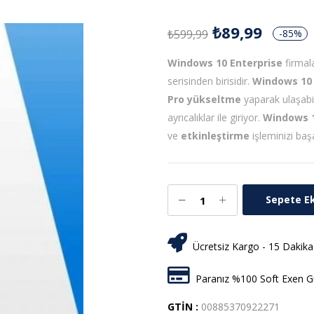
₺
89,99
₺
599,99
-85%
Windows 10 Enterprise
firmala
serisinden birisidir.
Windows 10
Pro
yükseltme
yaparak ulaşabi
ayrıcalıklar ile giriyor.
Windows 1
ve
etkinleştirme
işleminizi baş
Sepete E
Ücretsiz Kargo - 15 Dakika
Paranız %100 Soft Exen Gü
GTİN :
00885370922271