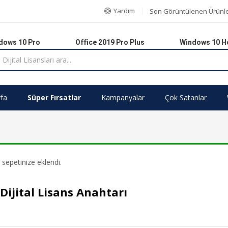
Yardım
Son Görüntülenen Ürünl
dows 10 Pro
Office 2019 Pro Plus
Windows 10 
fa
Süper Fırsatlar
Kampanyalar
Çok Satanlar
 sepetinize eklendi.
Dijital Lisans Anahtarı