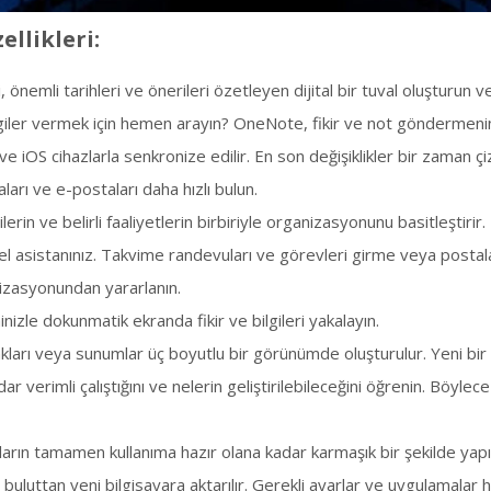
ellikleri:
i, önemli tarihleri ​​ve önerileri özetleyen dijital bir tuval oluşturun ve 
giler vermek için hemen arayın? OneNote, fikir ve not göndermenin h
ve iOS cihazlarla senkronize edilir. En son değişiklikler bir zaman çi
ları ve e-postaları daha hızlı bulun.
ilerin ve belirli faaliyetlerin birbiriyle organizasyonunu basitleştirir.
el asistanınız. Takvime randevuları ve görevleri girme veya postal
izasyonundan yararlanın.
nizle dokunmatik ekranda fikir ve bilgileri yakalayın.
kları veya sunumlar üç boyutlu bir görünümde oluşturulur. Yeni bir 
ar verimli çalıştığını ve nelerin geliştirilebileceğini öğrenin. Böylec
arın tamamen kullanıma hazır olana kadar karmaşık bir şekilde yapıl
 buluttan yeni bilgisayara aktarılır. Gerekli ayarlar ve uygulamalar h