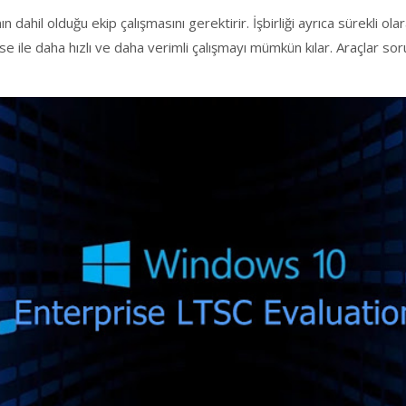
n dahil olduğu ekip çalışmasını gerektirir. İşbirliği ayrıca sürekli olar
ise ile daha hızlı ve daha verimli çalışmayı mümkün kılar. Araçla