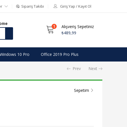
er
Sipariş Takibi
Giriş Yap / Kayıt Ol
Home
1
Alışveriş Sepetiniz
₺
489,99
Windows 10 Pro
Office 2019 Pro Plus
Prev
Next
Sepetim