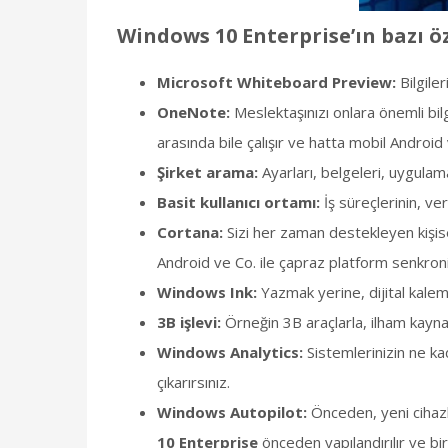
Windows 10 Enterprise’ın bazı öz
Microsoft Whiteboard Preview:
Bilgiler
OneNote:
Meslektaşınızı onlara önemli bil
arasında bile çalışır ve hatta mobil Android 
Şirket arama:
Ayarları, belgeleri, uygulama
Basit kullanıcı ortamı:
İş süreçlerinin, ver
Cortana:
Sizi her zaman destekleyen kişis
Android ve Co. ile çapraz platform senkron
Windows Ink:
Yazmak yerine, dijital kalemi
3B işlevi:
Örneğin 3B araçlarla, ilham kayna
Windows Analytics:
Sistemlerinizin ne kad
çıkarırsınız.
Windows Autopilot:
Önceden, yeni cihazl
10 Enterprise
önceden yapılandırılır ve bir