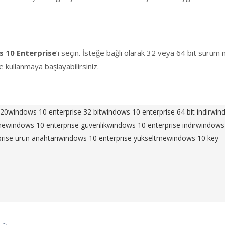
 10 Enterprise
‘ı seçin. İsteğe bağlı olarak 32 veya 64 bit sürü
e kullanmaya başlayabilirsiniz.
020
windows 10 enterprise 32 bit
windows 10 enterprise 64 bit indir
wind
me
windows 10 enterprise güvenlik
windows 10 enterprise indir
windows 
rise ürün anahtarı
windows 10 enterprise yükseltme
windows 10 key