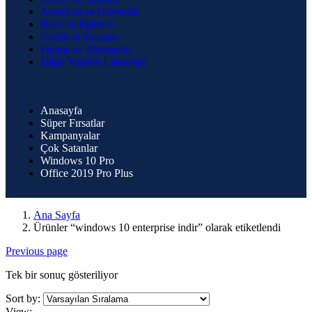
Antivirüs ve Güvenlik
Hobi ve Eğlence
Grafik & Tasarım
Finans ve Muhasebe
Diğer Yazılım Lisansları
Anasayfa
Süper Fırsatlar
Kampanyalar
Çok Satanlar
Windows 10 Pro
Office 2019 Pro Plus
Ana Sayfa
Ürünler “windows 10 enterprise indir” olarak etiketlendi
Previous page
Tek bir sonuç gösteriliyor
Sort by:
View: