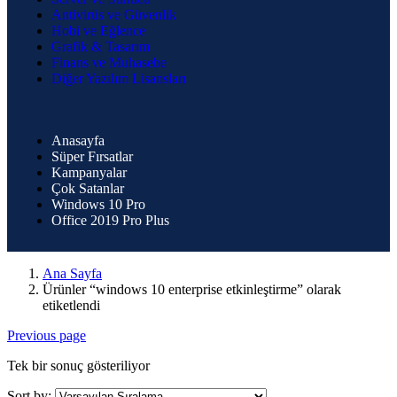
Antivirüs ve Güvenlik
Hobi ve Eğlence
Grafik & Tasarım
Finans ve Muhasebe
Diğer Yazılım Lisansları
Anasayfa
Süper Fırsatlar
Kampanyalar
Çok Satanlar
Windows 10 Pro
Office 2019 Pro Plus
Ana Sayfa
Ürünler “windows 10 enterprise etkinleştirme” olarak
etiketlendi
Previous page
Tek bir sonuç gösteriliyor
Sort by: