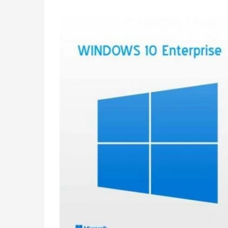
dayanarak 5
üzerinden
5.00
puan
aldı