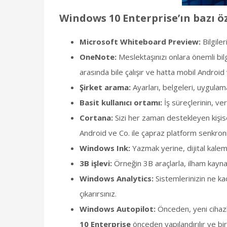
Windows 10 Enterprise’ın bazı öz
Microsoft Whiteboard Preview:
Bilgiler
OneNote:
Meslektaşınızı onlara önemli bil
arasında bile çalışır ve hatta mobil Android 
Şirket arama:
Ayarları, belgeleri, uygulama
Basit kullanıcı ortamı:
İş süreçlerinin, ver
Cortana:
Sizi her zaman destekleyen kişis
Android ve Co. ile çapraz platform senkron
Windows Ink:
Yazmak yerine, dijital kalemi
3B işlevi:
Örneğin 3B araçlarla, ilham kayna
Windows Analytics:
Sistemlerinizin ne kad
çıkarırsınız.
Windows Autopilot:
Önceden, yeni cihazl
10 Enterprise
önceden yapılandırılır ve bir