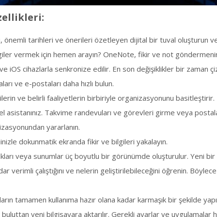
ellikleri:
i, önemli tarihleri ​​ve önerileri özetleyen dijital bir tuval oluşturun ve 
giler vermek için hemen arayın? OneNote, fikir ve not göndermenin h
ve iOS cihazlarla senkronize edilir. En son değişiklikler bir zaman çi
ları ve e-postaları daha hızlı bulun.
ilerin ve belirli faaliyetlerin birbiriyle organizasyonunu basitleştirir.
el asistanınız. Takvime randevuları ve görevleri girme veya postal
izasyonundan yararlanın.
nizle dokunmatik ekranda fikir ve bilgileri yakalayın.
kları veya sunumlar üç boyutlu bir görünümde oluşturulur. Yeni bir 
ar verimli çalıştığını ve nelerin geliştirilebileceğini öğrenin. Böylec
arın tamamen kullanıma hazır olana kadar karmaşık bir şekilde yapıl
 buluttan yeni bilgisayara aktarılır. Gerekli ayarlar ve uygulamalar h