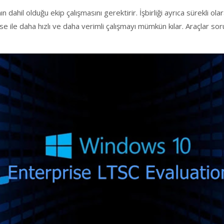
n dahil olduğu ekip çalışmasını gerektirir. İşbirliği ayrıca sürekli olar
ise ile daha hızlı ve daha verimli çalışmayı mümkün kılar. Araçla