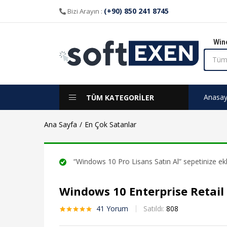
aldı
(+90) 850 241 8745
Bizi Arayın :
Win
Anasay
TÜM KATEGORİLER
Ana Sayfa
En Çok Satanlar
“Windows 10 Pro Lisans Satın Al” sepetinize ekl
Windows 10 Enterprise Retail 
41
Yorum
Satıldı:
808
41
müşteri
puanına