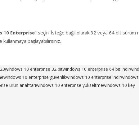
 10 Enterprise
‘ı seçin. İsteğe bağlı olarak 32 veya 64 bit sürü
e kullanmaya başlayabilirsiniz.
020
windows 10 enterprise 32 bit
windows 10 enterprise 64 bit indir
wind
me
windows 10 enterprise güvenlik
windows 10 enterprise indir
windows 
rise ürün anahtarı
windows 10 enterprise yükseltme
windows 10 key