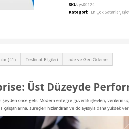
SKU:
ys00124
Kategori:
En Çok Satanlar
İşl
lar (41)
Teslimat Bilgileri
İade ve Geri Ödeme
rise: Üst Düzeyde Perfo
r şeyden önce gelir. Modern entegre güvenlik işlevleri, verilerin ü
BT çalışanlarına, süreçleri hızlandıran ve dolayısıyla daha yüksek veri