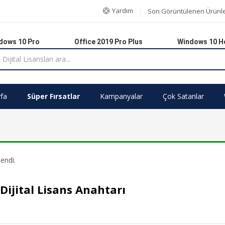
Yardım
Son Görüntülenen Ürünl
dows 10 Pro
Office 2019 Pro Plus
Windows 10 
fa
Süper Fırsatlar
Kampanyalar
Çok Satanlar
endi.
Dijital Lisans Anahtarı