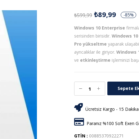
₺
89,99
₺
599,99
-85%
Windows 10 Enterprise
firmala
serisinden birisidir.
Windows 10
Pro
yükseltme
yaparak ulaşabi
ayrıcalıklar ile giriyor.
Windows 1
ve
etkinleştirme
işleminizi baş
Sepete E
Ücretsiz Kargo - 15 Dakika
Paranız %100 Soft Exen Gü
GTİN :
00885370922271