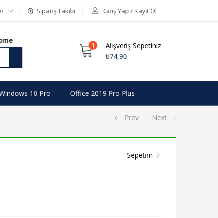
er
Sipariş Takibi
Giriş Yap / Kayıt Ol
Home
1
Alışveriş Sepetiniz
₺
74,90
Windows 10 Pro
Office 2019 Pro Plus
Prev
Next
Sepetim