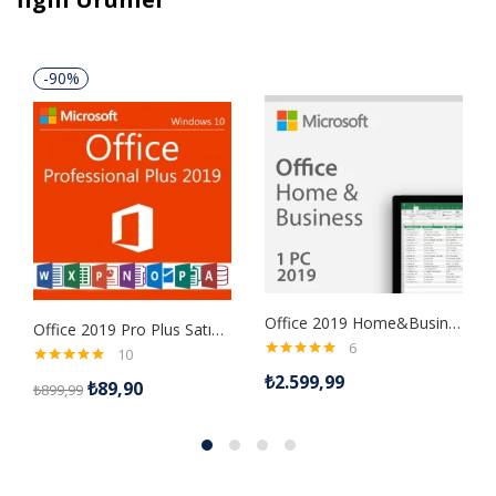
-90%
Office 2019 Home&Business Edition – Mac İşletim Sistemi
Office 2019 Pro Plus Satın Al
6
10
5 üzerinden
5 üzerinden
₺
2.599,99
₺
89,90
5.00
oy aldı
₺
899,99
5.00
oy aldı