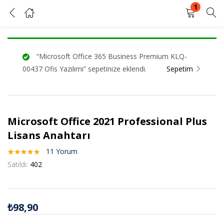
1
Microsoft Office 2021 Professional Plus Lisans Anahtarı
GIRIŞ YAP
KAYIT OL
“Microsoft Office 365 Business Premium KLQ-
Kullanıcı adınızı ve şifrenizi girin.
00437 Ofis Yazılımı” sepetinize eklendi.
Sepetim
Microsoft Office 2021 Professional Plus
Beni Hatırla
Şifrenizi mi unuttunuz?
Lisans Anahtarı
11
Yorum
11
müşteri
Satıldı:
402
puanına
dayanarak 5
üzerinden
5.00
puan
aldı
₺
98,90