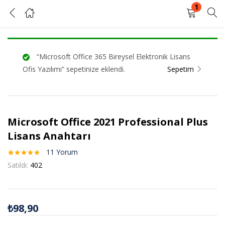
1
Microsoft Office 2021 Professional Plus Lisans Anahtarı
GIRIŞ YAP
KAYIT OL
“Microsoft Office 365 Bireysel Elektronik Lisans
Kullanıcı adınızı ve şifrenizi girin.
Ofis Yazılımı” sepetinize eklendi.
Sepetim
Microsoft Office 2021 Professional Plus
Beni Hatırla
Şifrenizi mi unuttunuz?
Lisans Anahtarı
11
Yorum
11
müşteri
Satıldı:
402
puanına
dayanarak 5
üzerinden
5.00
puan
aldı
₺
98,90