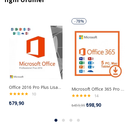
-78%
Office 2016 Pro Plus Lisans Anahtarı
Microsoft Office 365 Pro Plus Ofis Yazılımı
10
14
5 üzerinden
5 üzerinden
₺
79,90
5.00
oy aldı
₺
98,90
₺
459,99
5.00
oy aldı