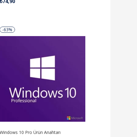
₺
74,90
4.98
oy aldı
-63%
Windows 10 Pro Ürün Anahtarı