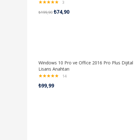
3
5 üzerinden
₺
74,90
₺
199,90
5.00
oy aldı
Windows 10 Pro ve Office 2016 Pro Plus Dijital
Lisans Anahtarı
14
5 üzerinden
₺
99,99
5.00
oy aldı