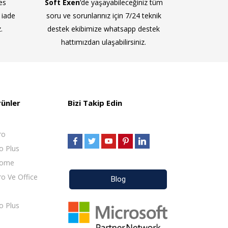
es
Soft Exen
‘de yaşayabileceğiniz tüm
 iade
soru ve sorunlarınız için 7/24 teknik
.
destek ekibimize whatsapp destek
hattımızdan ulaşabilirsiniz.
rünler
Bizi Takip Edin
ro
o Plus
Home
o Ve Office
Blog
o Plus