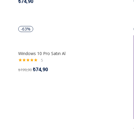
₺
74,90
5.00
oy aldı
-63%
Windows 10 Pro Satın Al
5
5 üzerinden
₺
74,90
₺
199,90
5.00
oy aldı