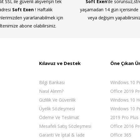
it SSL ile güvenli alışverişin tek
Soft Exen
‘de sorunsuz,str
adresi
Soft Exen
! Haftalık
yaşamadan 14 gün içerisinde
mlerimizden yararlanabilmek için
veya değişim yapabilirsiniz
ltenimize abone olabilirsiniz.
Kılavuz ve Destek
Öne Çıkan Ü
Bilgi Bankası
Windows 10 P
Nasıl Alırım?
Office 2019 Pr
Gizlilik Ve Güvenlik
Windows 10 
Üyelik Sözleşmesi
Windows 10 Pr
Ödeme Ve Teslimat
2019 Pro Plus
Mesafeli Satış Sözleşmesi
Office 2016 Pr
Garanti Ve İptal & İade
Office 365