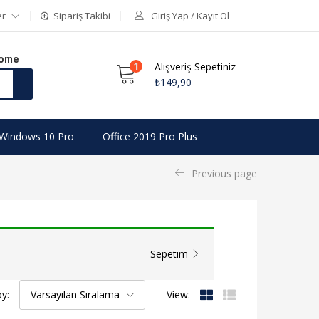
er
Sipariş Takibi
Giriş Yap / Kayıt Ol
Home
1
Alışveriş Sepetiniz
₺
149,90
Windows 10 Pro
Office 2019 Pro Plus
Previous page
Sepetim
by:
Varsayılan Sıralama
View: