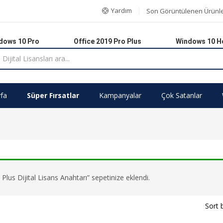
Yardım
Son Görüntülenen Ürünl
dows 10 Pro
Office 2019 Pro Plus
Windows 10 
fa
Süper Fırsatlar
Kampanyalar
Çok Satanlar
s Dijital Lisans Anahtarı” sepetinize eklendi.
Sort 