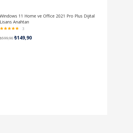
Windows 11 Home ve Office 2021 Pro Plus Dijital
Lisans Anahtarı
3
5 üzerinden
₺
149,90
₺
599,90
5.00
oy aldı