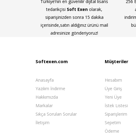
Türkiye’nin en güvenilir dijital lisans
256 B
tedarikçisi
Soft Exen
olarak,
siparişinizden sonra 15 dakika
indiri
içerisinde,satın aldığınız ürünü mail
bü
adresinize gönderiyoruz!
Softexen.com
Müşteriler
Anasayfa
Hesabım
Yazılım İndirme
Üye Giriş
Hakkımızda
Yeni Üye
Markalar
İstek Listesi
Sıkça Sorulan Sorular
Siparişlerim
İletişim
Sepetim
Ödeme