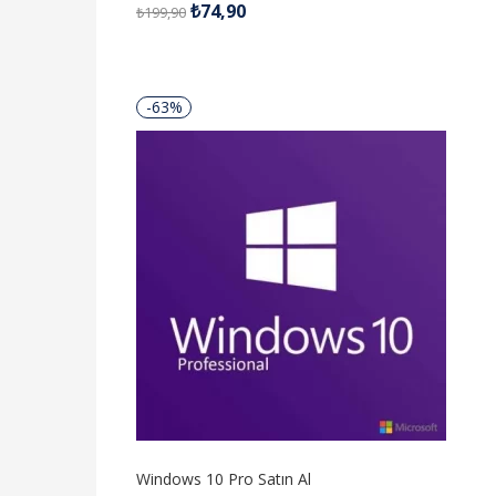
₺
74,90
₺
199,90
5.00
oy aldı
-63%
Windows 10 Pro Satın Al