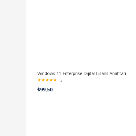
Windows 11 Enterprise Dijital Lisans Anahtarı
3
5 üzerinden
₺
99,50
4.67
oy
aldı