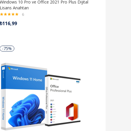
Windows 10 Pro ve Office 2021 Pro Plus Dijital
Lisans Anahtarı
6
5 üzerinden
₺
116,99
5.00
oy aldı
-75%