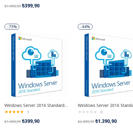
₺
399,90
₺
1.499,99
-73%
-44%
Windows Server 2016 Standard Dijital Lisans
3
0
5 üzerinden
₺
399,90
₺
1.390,90
₺
1.499,99
₺
2.499,99
5.00
oy aldı