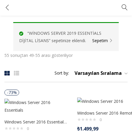
Windows Server 2016 Essentials Dijital Lisans
GIRIŞ YAP
KAYIT OL
“WİNDOWS SERVER 2019 ESSENTİALS
Kullanıcı adınızı ve şifrenizi girin.
DİJİTAL LİSANS” sepetinize eklendi.
Sepetim
55 sonuçtan 49-55 arası gösteriliyor
Varsayılan Sıralama
Sort by:
Beni Hatırla
Şifrenizi mi unuttunuz?
-73%
0
Windows Server 2016 Essentials Dijital Lisans
₺
1.499,99
0