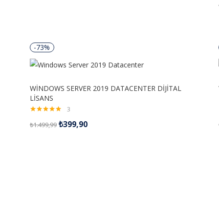
-73%
WİNDOWS SERVER 2019 DATACENTER DİJİTAL
LİSANS
3
5 üzerinden
₺
399,90
₺
1.499,99
5.00
oy aldı