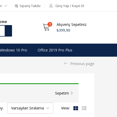
er
Sipariş Takibi
Giriş Yap / Kayıt Ol
Home
1
Alışveriş Sepetiniz
₺
399,90
Windows 10 Pro
Office 2019 Pro Plus
Previous page
Sepetim
by:
Varsayılan Sıralama
View: