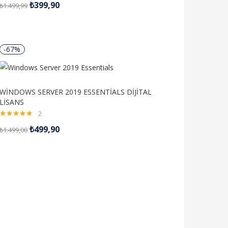
₺
399,90
₺
1.499,99
5.00
oy aldı
-67%
WİNDOWS SERVER 2019 ESSENTİALS DİJİTAL
LİSANS
2
5 üzerinden
₺
499,90
₺
1.499,00
5.00
oy aldı