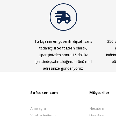
Türkiye’nin en güvenilir dijital lisans
256 B
tedarikçisi
Soft Exen
olarak,
siparişinizden sonra 15 dakika
indiri
içerisinde,satın aldığınız ürünü mail
bü
adresinize gönderiyoruz!
Softexen.com
Müşteriler
Anasayfa
Hesabım
Yazılım İndirme
Üye Giriş