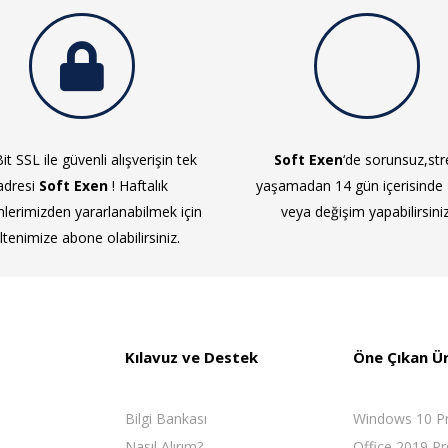
it SSL ile güvenli alışverişin tek
Soft Exen
‘de sorunsuz,str
adresi
Soft Exen
! Haftalık
yaşamadan 14 gün içerisinde
mlerimizden yararlanabilmek için
veya değişim yapabilirsiniz
ltenimize abone olabilirsiniz.
Kılavuz ve Destek
Öne Çıkan Ü
Bilgi Bankası
Windows 10 P
Nasıl Alırım?
Office 2019 Pr