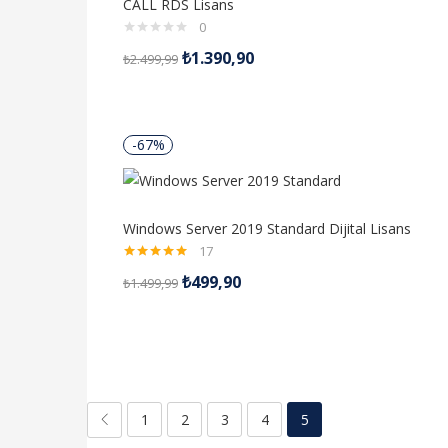
CALL RDS Lisans
0
₺
1.390,90
₺
2.499,99
-67%
Windows Server 2019 Standard Dijital Lisans
17
5 üzerinden
₺
499,90
₺
1.499,99
5.00
oy aldı
1
2
3
4
5