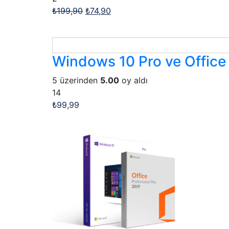
₺
199,90
₺
74,90
Windows 10 Pro ve Office 2
5 üzerinden
5.00
oy aldı
14
₺
99,99