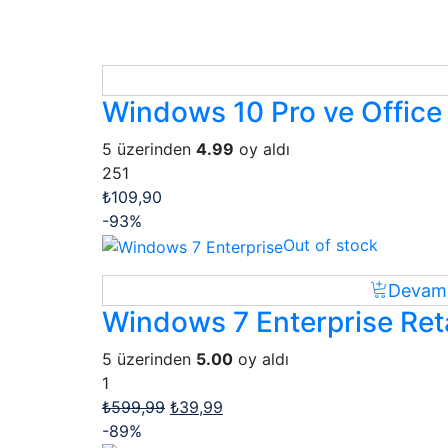
Windows 10 Pro ve Office 2
5 üzerinden
4.99
oy aldı
251
₺
109,90
-93%
Out of stock
Devamı
Windows 7 Enterprise Retai
5 üzerinden
5.00
oy aldı
1
₺
599,99
₺
39,99
-89%