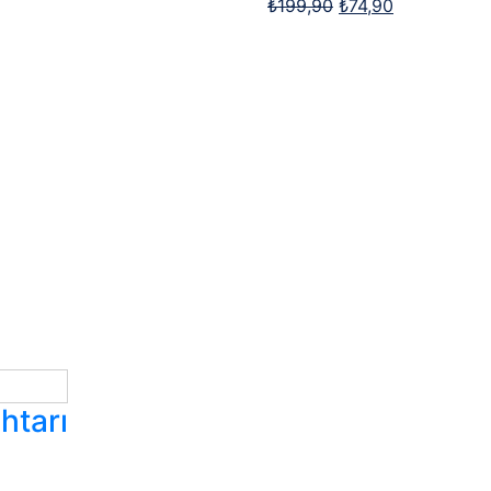
₺
199,90
₺
74,90
htarı