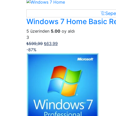
Sepe
Windows 7 Home Basic Reta
5 üzerinden
5.00
oy aldı
3
₺
599,99
₺
63,99
-87%