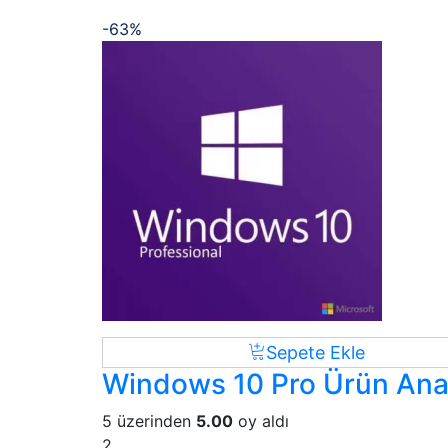
-63%
Sepete Ekle
Windows 10 Pro Ürün Ana
5 üzerinden
5.00
oy aldı
2