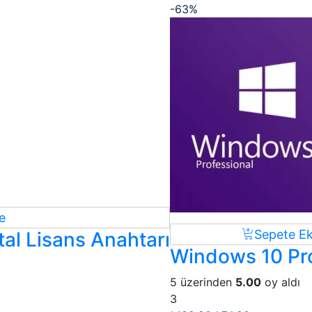
-63%
e
Sepete Ek
tal Lisans Anahtarı
Windows 10 Pro
5 üzerinden
5.00
oy aldı
3