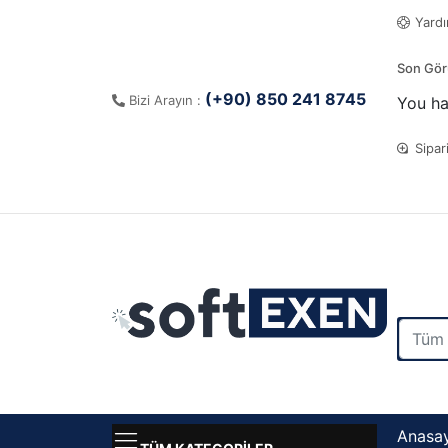
Yard
Son Gör
(+90) 850 241 8745
Bizi Arayın :
You ha
Sipar
Anasa