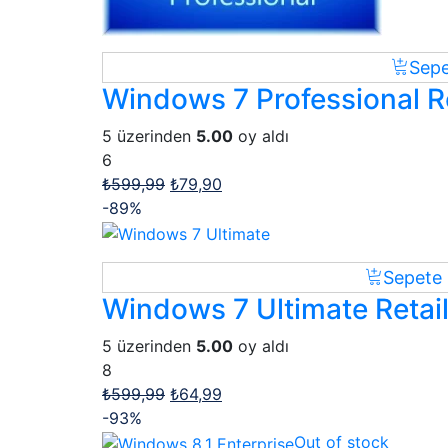
Sepe
Windows 7 Professional Ret
5 üzerinden
5.00
oy aldı
6
₺
599,99
₺
79,90
-89%
Sepete 
Windows 7 Ultimate Retail 
5 üzerinden
5.00
oy aldı
8
₺
599,99
₺
64,99
-93%
Out of stock