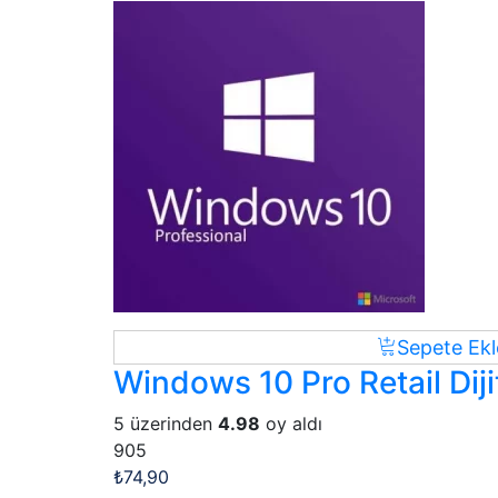
Sepete Ekl
Windows 10 Pro Retail Diji
5 üzerinden
4.98
oy aldı
905
₺
74,90