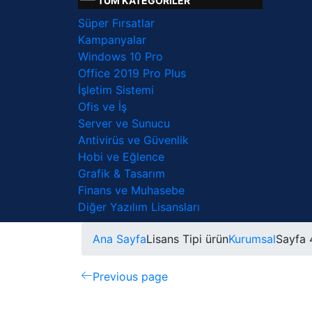
TÜM KATEGORİLER
Süper Fırsatlar
Kampanyalar
Windows 10 Pro
Office 2019 Pro Plus
İşletim Sistemi
Ofis ve İş
Server ve Sunucu
Antivirüs ve Güvenlik
Hobi ve Eğlence
Grafik & Tasarım
Finans ve Muhasebe
Diğer Yazılım Lisansları
Ana Sayfa
Lisans Tipi ürün
Kurumsal
Sayfa 
Previous page