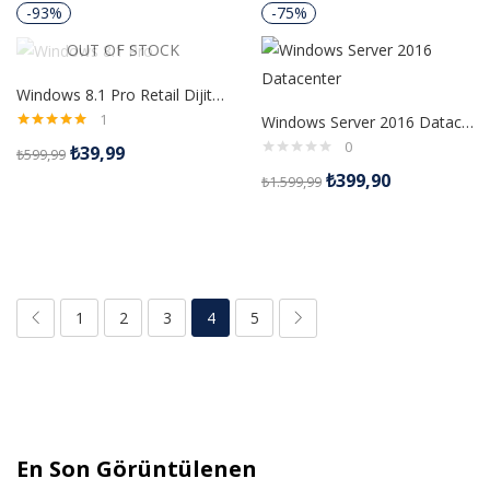
-93%
-75%
OUT OF STOCK
Windows 8.1 Pro Retail Dijital Lisans Anahtarı
1
Windows Server 2016 Datacenter Dijital Lisans
5 üzerinden
0
₺
39,99
₺
599,99
5.00
oy aldı
₺
399,90
₺
1.599,99
1
2
3
4
5
En Son Görüntülenen