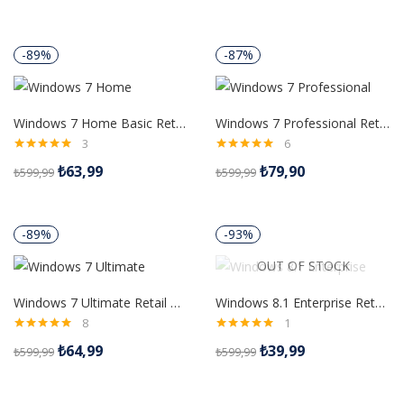
-89%
-87%
Windows 7 Home Basic Retail Dijital Lisans Anahtarı
Windows 7 Professional Retail Dijital Lisans Anahtarı
3
6
5 üzerinden
5 üzerinden
₺
63,99
₺
79,90
₺
599,99
₺
599,99
5.00
oy aldı
5.00
oy aldı
-89%
-93%
OUT OF STOCK
Windows 7 Ultimate Retail Dijital Lisans Anahtarı
Windows 8.1 Enterprise Retail Dijital Lisans Anahtarı
8
1
5 üzerinden
5 üzerinden
₺
64,99
₺
39,99
₺
599,99
₺
599,99
5.00
oy aldı
5.00
oy aldı