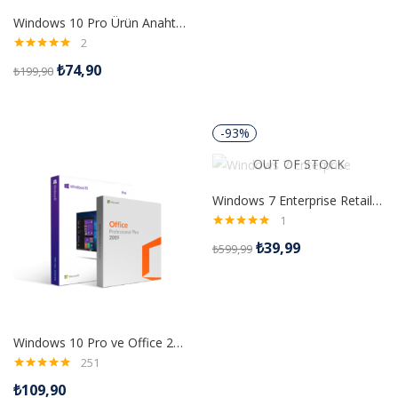
Windows 10 Pro Ürün Anahtarı
2
5 üzerinden
₺
74,90
₺
199,90
5.00
oy aldı
-93%
OUT OF STOCK
Windows 7 Enterprise Retail Dijital Lisans Anahtarı
1
5 üzerinden
₺
39,99
₺
599,99
5.00
oy aldı
Windows 10 Pro ve Office 2019 Pro Plus Dijital Lisans Anahtarı
251
5 üzerinden
₺
109,90
4.99
oy aldı