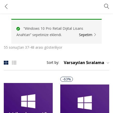
Windows 10 Pro Retail Dijital Lisans Anahtarı
GIRIŞ YAP
KAYIT OL
“Windows 10 Pro Retail Dijital Lisans
Kullanıcı adınızı ve şifrenizi girin.
Anahtarı” sepetinize eklendi.
Sepetim
55 sonuçtan 37-48 arası gösteriliyor
Varsayılan Sıralama
Sort by:
Beni Hatırla
Şifrenizi mi unuttunuz?
-63%