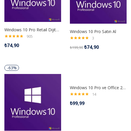
Windows 10 Pro Retail Dijital Lisans Anahtarı
Windows 10 Pro Satın Al
905
3
5 üzerinden
5 üzerinden
₺
74,90
4.98
oy aldı
₺
74,90
₺
199,90
5.00
oy aldı
-63%
Windows 10 Pro ve Office 2016 Pro Plus Dijital Lisans Anahtarı
14
5 üzerinden
₺
99,99
5.00
oy aldı