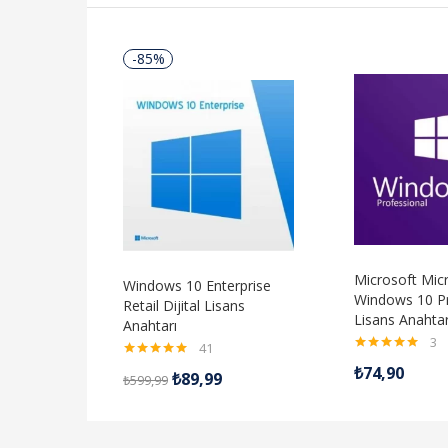
-85%
Microsoft Mic
Windows 10 Enterprise
Windows 10 Pro
Retail Dijital Lisans
Lisans Anahtar
Anahtarı
3
41
5 üzerinden
5 üzerinden
₺
74,90
₺
89,99
5.00
oy aldı
₺
599,99
5.00
oy aldı