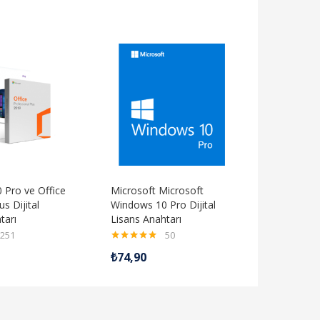
 Pro ve Office
Microsoft Microsoft
s Dijital
Windows 10 Pro Dijital
tarı
Lisans Anahtarı
251
50
5 üzerinden
₺
74,90
4.98
oy aldı