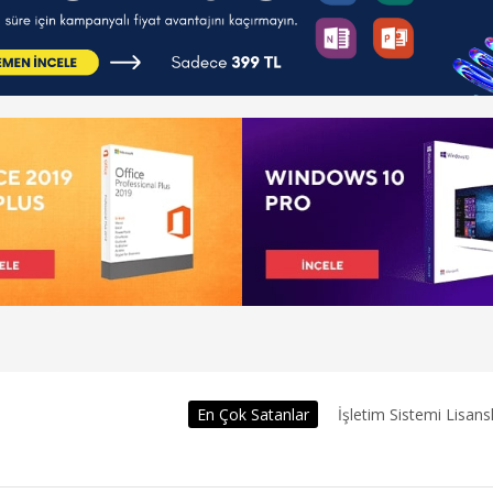
En Çok Satanlar
İşletim Sistemi Lisansl