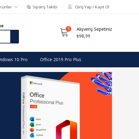
rünler
Sipariş Takibi
Giriş Yap / Kayıt Ol
me
1
Alışveriş Sepetiniz
₺
98,99
ndows 10 Pro
Office 2019 Pro Plus