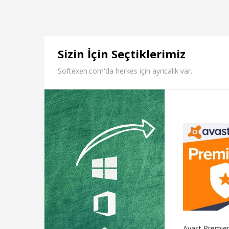
Sizin İçin Seçtiklerimiz
Softexen.com'da herkes için ayrıcalık var.
Avast Premier