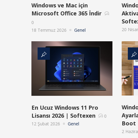
Windows ve Mac için
Windo
Microsoft Office 365 İndir
Aktiv
Softe
0
20 Nisa
18 Temmuz 2026
Genel
Windo
En Ucuz Windows 11 Pro
Ayarl
Lisansı 2026 | Softexen
0
Boot
12 Şubat 2026
Genel
2 Hazir