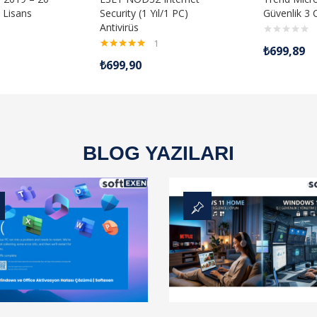
k Lisans
Security (1 Yıl/1 PC)
Güvenlik 3 C
Antivirüs
1
₺
699,89
5 üzerinden
₺
699,90
5.00
oy aldı
BLOG YAZILARI