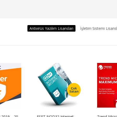
Antivirüs Yazılım Lisansları
İşletim Sistemi Lisansl
 2019 – 20
ESET NOD32 Internet
Trend Mic