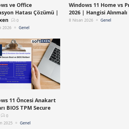
ws ve Office
Windows 11 Home vs P
asyon Hatası Çözümü |
2026 | Hangisi Alınmalı
xen
8 Nisan 2026
Genel
0
n 2026
Genel
ws 11 Öncesi Anakart
arı BIOS TPM Secure
0
an 2025
Genel