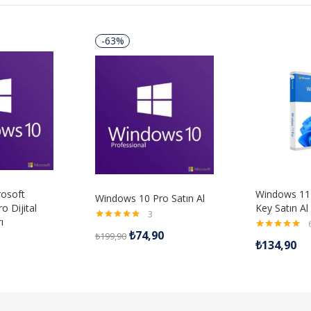
-63%
rosoft
Windows 11 
Windows 10 Pro Satın Al
 Dijital
Key Satın Al
3
ı
5 üzerinden
₺
74,90
₺
199,90
5.00
oy aldı
5 üzerinden
₺
134,90
5.00
oy aldı