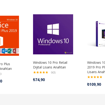
Windows 10 Pro Retail
Windows 10
ro Plus
Dijital Lisans Anahtarı
2019 Pro Plu
 Anahtarı
Lisans Anah
905
3
5 üzerinden
₺
74,90
90
4.98
oy aldı
5 üzerinden
₺
109,90
4.99
oy aldı