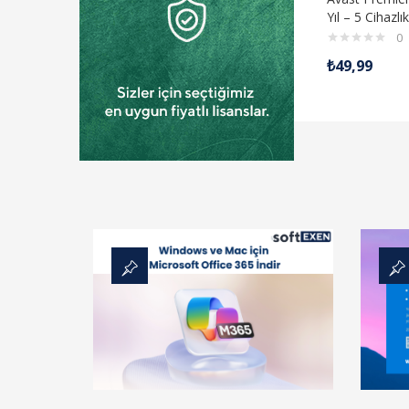
Yıl – 5 Cihazlı
0
₺
49,99