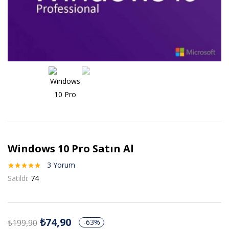
Windows 10 Pro Satın Al
3
Yorum
3
müşteri
Satıldı:
74
puanına
dayanarak 5
üzerinden
5.00
puan
aldı
₺
74,90
₺
199,90
-63%