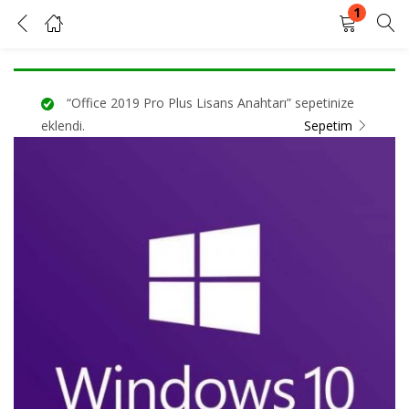
1
Windows 10 Pro Satın Al
GIRIŞ YAP
KAYIT OL
“Office 2019 Pro Plus Lisans Anahtarı” sepetinize
Kullanıcı adınızı ve şifrenizi girin.
eklendi.
Sepetim
Beni Hatırla
Şifrenizi mi unuttunuz?