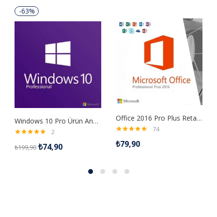
-63%
Office 2016 Pro Plus Retail Dijital Lisans Anahtarı
Windows 10 Pro Ürün Anahtarı
74
2
5 üzerinden
5 üzerinden
₺
79,90
₺
74,90
5.00
oy aldı
₺
199,90
5.00
oy aldı