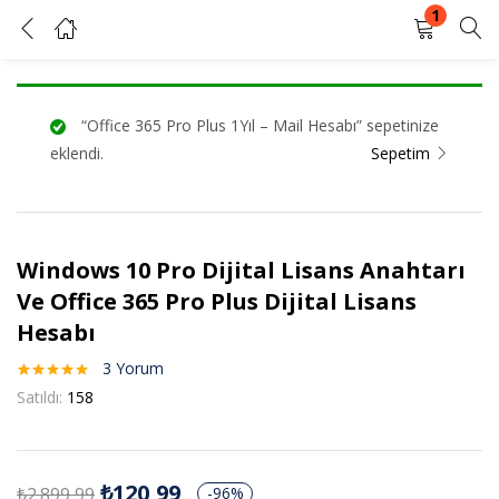
1
Windows 10 Pro Dijital Lisans Anahtarı Ve Office 365 Pro Plus Dijital Lisans Hesabı
GIRIŞ YAP
KAYIT OL
“Office 365 Pro Plus 1Yıl – Mail Hesabı” sepetinize
Kullanıcı adınızı ve şifrenizi girin.
eklendi.
Sepetim
Windows 10 Pro Dijital Lisans Anahtarı
Beni Hatırla
Şifrenizi mi unuttunuz?
Ve Office 365 Pro Plus Dijital Lisans
Hesabı
3
Yorum
3
müşteri
Satıldı:
158
puanına
dayanarak 5
üzerinden
5.00
puan
aldı
₺
120,99
₺
2.899,99
-96%