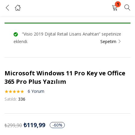
1
Microsoft Windows 11 Pro Key ve Office 365 Pro Plus Yazılım
GIRIŞ YAP
KAYIT OL
“Visio 2019 Dijital Retail Lisans Anahtarı” sepetinize
Kullanıcı adınızı ve şifrenizi girin.
eklendi.
Sepetim
Microsoft Windows 11 Pro Key ve Office
Beni Hatırla
Şifrenizi mi unuttunuz?
365 Pro Plus Yazılım
6
Yorum
6
müşteri
Satıldı:
336
puanına
dayanarak 5
üzerinden
5.00
puan
aldı
₺
119,99
₺
299,90
-60%