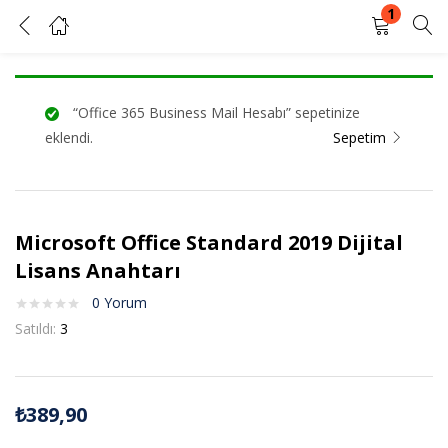
1
Microsoft Office Standard 2019 Dijital Lisans Anahtarı
GIRIŞ YAP
KAYIT OL
“Office 365 Business Mail Hesabı” sepetinize
Kullanıcı adınızı ve şifrenizi girin.
eklendi.
Sepetim
Microsoft Office Standard 2019 Dijital
Beni Hatırla
Şifrenizi mi unuttunuz?
Lisans Anahtarı
0
Yorum
Satıldı:
3
₺
389,90