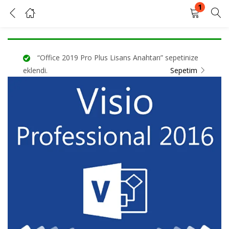
1
Dijital Lisans Visio Professional 2016 Kurumsal Dijital Lisans
GIRIŞ YAP
KAYIT OL
“Office 2019 Pro Plus Lisans Anahtarı” sepetinize
Kullanıcı adınızı ve şifrenizi girin.
eklendi.
Sepetim
Beni Hatırla
Şifrenizi mi unuttunuz?