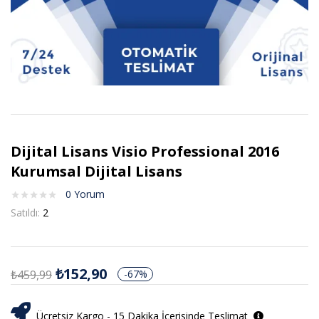
Dijital Lisans Visio Professional 2016
Kurumsal Dijital Lisans
0
Yorum
Satıldı:
2
₺
152,90
₺
459,99
-67%
Ücretsiz Kargo - 15 Dakika İçerisinde Teslimat