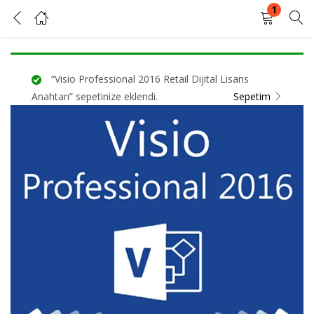
1
Dijital Lisans Visio Professional 2016 Kurumsal Dijital Lisans
GIRIŞ YAP
KAYIT OL
“Visio Professional 2016 Retail Dijital Lisans
Kullanıcı adınızı ve şifrenizi girin.
Anahtarı” sepetinize eklendi.
Sepetim
Beni Hatırla
Şifrenizi mi unuttunuz?