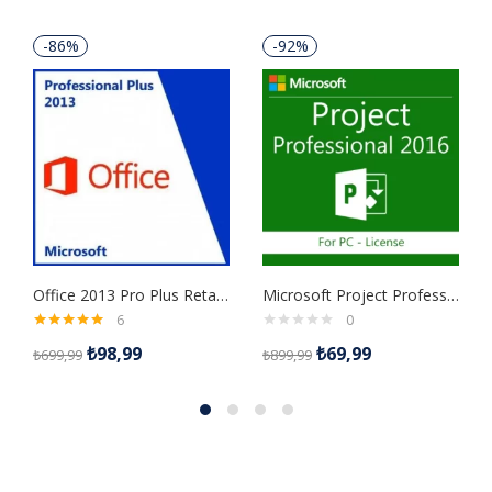
-86%
-92%
Office 2013 Pro Plus Retail Dijital Lisans Anahtarı
Microsoft Project Professional 2016 Dijital İndirilebilir Lisans
6
0
5 üzerinden
₺
98,99
₺
69,99
₺
699,99
₺
899,99
5.00
oy aldı