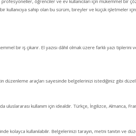
rofesyoneller, öğrenciler ve ev kullanıcıları için mükemmel bir ç
 tek bir kullanıcıya sahip olan bu sürüm, bireyler ve küçük işletmeler iç
ir iş çıkarır. El yazısı dâhil olmak üzere farklı yazı tiplerini ve d
n düzenleme araçları sayesinde belgelerinizi istediğiniz gibi düzelteb
a uluslararası kullanım için idealdir. Türkçe, İngilizce, Almanca, Fr
de kolayca kullanılabilir. Belgelerinizi tarayın, metni tanıtın ve d