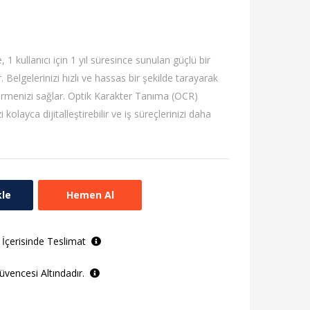
kullanıcı için 1 yıl süresince sunulan güçlü bir
elgelerinizi hızlı ve hassas bir şekilde tarayarak
ürmenizi sağlar. Optik Karakter Tanıma (OCR)
 kolayca dijitalleştirebilir ve iş süreçlerinizi daha
kle
Hemen Al
 İçerisinde Teslimat
vencesi Altındadır.