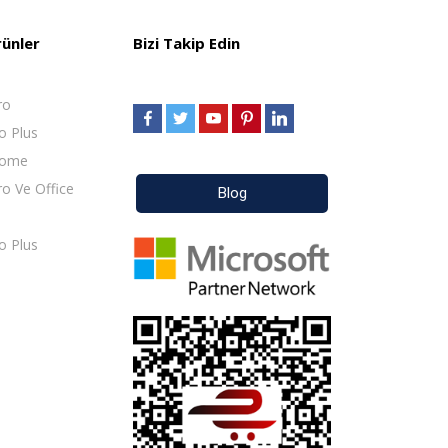
rünler
Bizi Takip Edin
ro
o Plus
Home
o Ve Office
Blog
o Plus