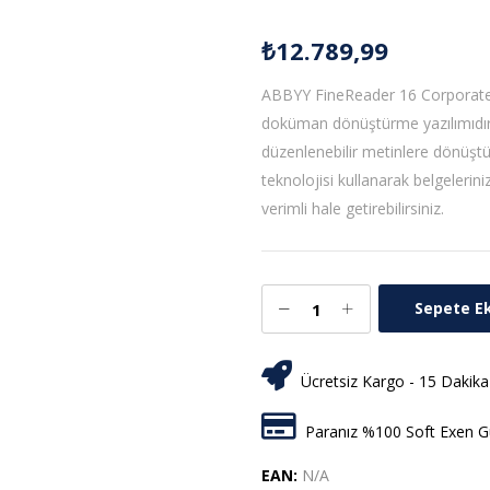
₺
12.789,99
ABBYY FineReader 16 Corporate, 1 
doküman dönüştürme yazılımıdır. B
düzenlenebilir metinlere dönüşt
teknolojisi kullanarak belgelerinizi
verimli hale getirebilirsiniz.
Sepete E
Ücretsiz Kargo - 15 Dakika
Paranız %100 Soft Exen Gü
EAN:
N/A