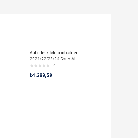
Autodesk Motionbuilder
Powerıns
2021/22/23/24 Satın Al
Al
0
₺
1.289,59
₺
2.359,