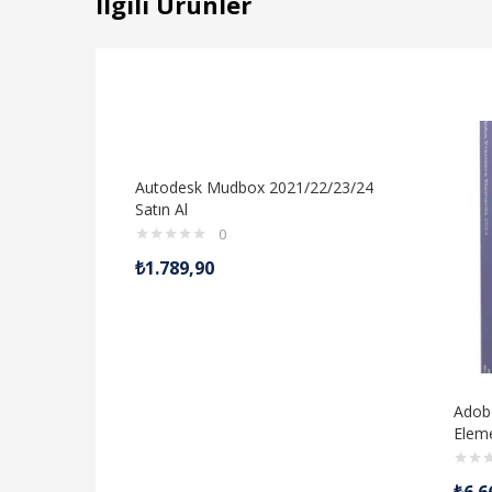
İlgili Ürünler
Autodesk Mudbox 2021/22/23/24
Satın Al
0
₺
1.789,90
Adob
Elem
₺
6.6