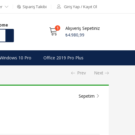
er
Sipariş Takibi
Giriş Yap / Kayıt Ol
Home
1
Alışveriş Sepetiniz
₺
4.980,99
Windows 10 Pro
Office 2019 Pro Plus
Prev
Next
Sepetim