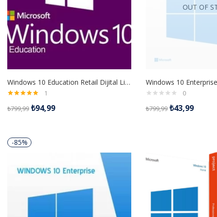
OUT OF S
Windows 10 Education Retail Dijital Lisans Anahtarı
1
0
5 üzerinden
₺
94,99
₺
43,99
₺
799,99
₺
799,99
5.00
oy aldı
-85%