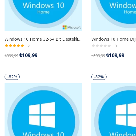
Windows 10 Home 32-64 Bit Destekli Türkçe-Ingilizce Global Retaıl Lisans Anahtarı
2
0
5 üzerinden
₺
109,99
₺
109,99
₺
999,99
₺
599,99
5.00
oy aldı
-82%
-82%