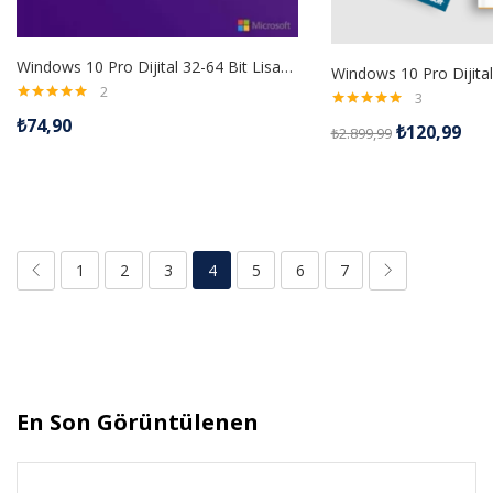
Windows 10 Pro Dijital 32-64 Bit Lisans Anahtarı
2
3
5 üzerinden
5 üzerinden
₺
74,90
5.00
oy aldı
₺
120,99
₺
2.899,99
5.00
oy aldı
1
2
3
4
5
6
7
En Son Görüntülenen