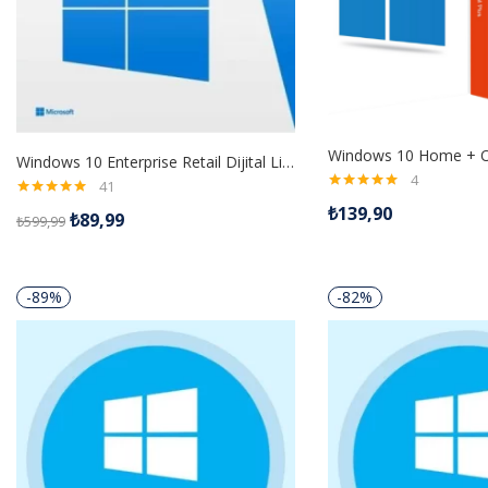
Windows 10 Enterprise Retail Dijital Lisans Anahtarı
4
41
5 üzerinden
5 üzerinden
₺
139,90
₺
89,99
5.00
oy aldı
₺
599,99
5.00
oy aldı
-89%
-82%