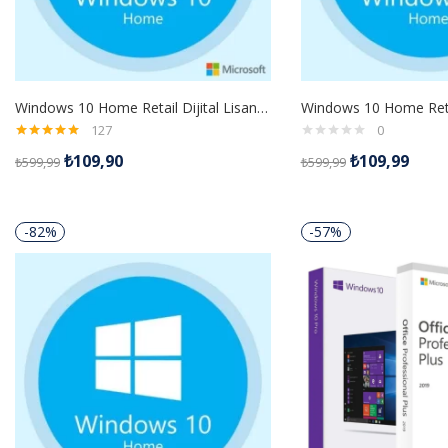
Windows 10 Home Retail Dijital Lisans Anahtarı
127
0
5 üzerinden
₺
109,90
₺
109,99
₺
599,99
₺
599,99
5.00
oy aldı
-82%
-57%