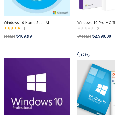
Windows 10 Home Satın Al
1
0
5 üzerinden
₺
109,99
₺
2.990,00
₺
599,99
₺
7.000,00
5.00
oy aldı
-96%