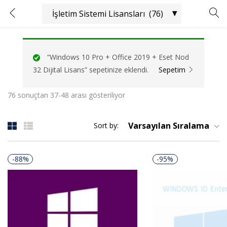
GIRIŞ YAP
KAYIT OL
“Windows 10 Pro + Office 2019 + Eset Nod
Kullanıcı adınızı ve şifrenizi girin.
32 Dijital Lisans” sepetinize eklendi.
Sepetim
76 sonuçtan 37-48 arası gösteriliyor
Varsayılan Sıralama
Sort by:
Beni Hatırla
Şifrenizi mi unuttunuz?
-88%
-95%