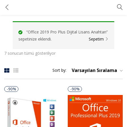
Tagged: "office 2019 key"
GIRIŞ YAP
KAYIT OL
“Office 2019 Pro Plus Dijital Lisans Anahtarı”
Kullanıcı adınızı ve şifrenizi girin.
sepetinize eklendi.
Sepetim
7 sonucun tümü gösteriliyor
Varsayılan Sıralama
Sort by:
Beni Hatırla
Şifrenizi mi unuttunuz?
-90%
-90%