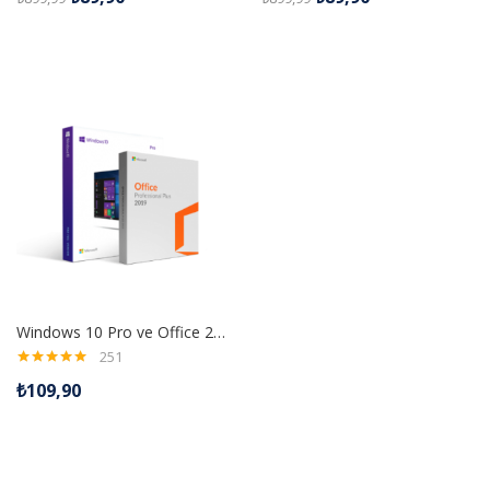
Windows 10 Pro ve Office 2019 Pro Plus Dijital Lisans Anahtarı
251
5 üzerinden
₺
109,90
4.99
oy aldı