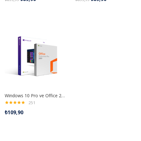
Windows 10 Pro ve Office 2019 Pro Plus Dijital Lisans Anahtarı
251
5 üzerinden
₺
109,90
4.99
oy aldı