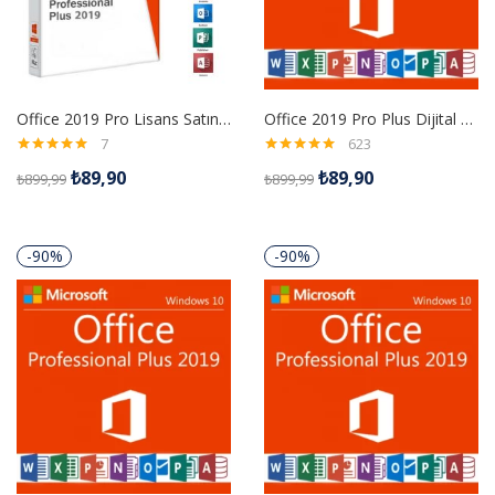
Office 2019 Pro Lisans Satın Al
Office 2019 Pro Plus Dijital Lisans Anahtarı
7
623
5 üzerinden
5 üzerinden
₺
89,90
₺
89,90
₺
899,99
₺
899,99
5.00
oy aldı
4.98
oy aldı
-90%
-90%