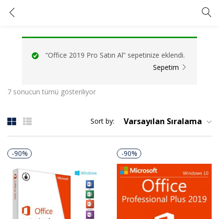
Tagged: "office 2019 key"
GIRIŞ YAP
KAYIT OL
“Office 2019 Pro Satın Al” sepetinize eklendi.
Kullanıcı adınızı ve şifrenizi girin.
Sepetim
7 sonucun tümü gösteriliyor
Varsayılan Sıralama
Sort by:
Beni Hatırla
Şifrenizi mi unuttunuz?
-90%
-90%