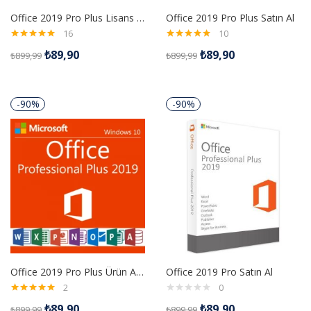
Office 2019 Pro Plus Lisans Anahtarı
Office 2019 Pro Plus Satın Al
16
10
5 üzerinden
5 üzerinden
₺
89,90
₺
89,90
₺
899,99
₺
899,99
4.94
oy aldı
5.00
oy aldı
-90%
-90%
Office 2019 Pro Plus Ürün Anahtarı
Office 2019 Pro Satın Al
2
0
5 üzerinden
₺
89,90
₺
89,90
₺
899,99
₺
899,99
5.00
oy aldı