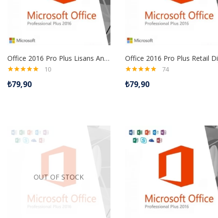
Office 2016 Pro Plus Lisans Anahtarı
10
74
5 üzerinden
5 üzerinden
₺
79,90
₺
79,90
5.00
oy aldı
5.00
oy aldı
OUT OF STOCK