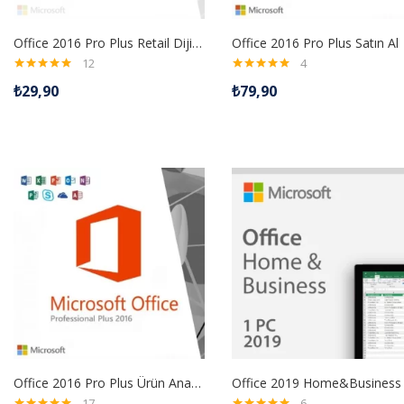
Office 2016 Pro Plus Retail Dijital Lisans Anahtarı Telefon Aktivasyonu
Office 2016 Pro Plus Satın Al
12
4
5 üzerinden
5 üzerinden
₺
29,90
₺
79,90
5.00
oy aldı
5.00
oy aldı
Office 2016 Pro Plus Ürün Anahtarı
17
6