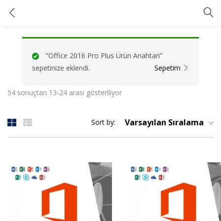
Office 2016 Pro Plus Lisans Anahtarı
GIRIŞ YAP
KAYIT OL
“Office 2016 Pro Plus Ürün Anahtarı”
Kullanıcı adınızı ve şifrenizi girin.
sepetinize eklendi.
Sepetim
54 sonuçtan 13-24 arası gösteriliyor
Varsayılan Sıralama
Sort by:
Beni Hatırla
Şifrenizi mi unuttunuz?