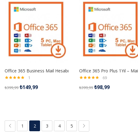
Office 365 Business Mail Hesabı
1
69
5 üzerinden
5 üzerinden
₺
149,99
₺
98,99
₺
399,99
₺
399,99
5.00
oy aldı
4.99
oy aldı
1
2
3
4
5