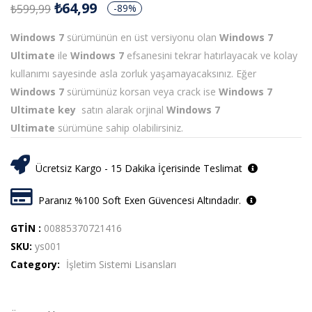
₺
64,99
₺
599,99
-89%
Windows 7
sürümünün en üst versiyonu olan
Windows 7
Ultimate
ile
Windows 7
efsanesini tekrar hatırlayacak ve kolay
kullanımı sayesinde asla zorluk yaşamayacaksınız. Eğer
Windows 7
sürümünüz korsan veya crack ise
Windows 7
Ultimate key
satın alarak orjinal
Windows 7
Ultimate
sürümüne sahip olabilirsiniz.
Ücretsiz Kargo - 15 Dakika İçerisinde Teslimat
Paranız %100 Soft Exen Güvencesi Altındadır.
GTİN :
00885370721416
SKU:
ys001
Category:
İşletim Sistemi Lisansları