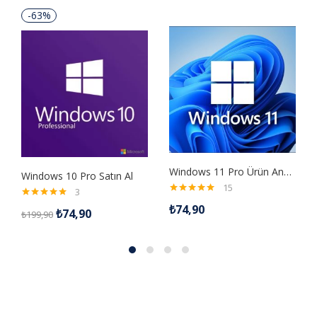
-63%
Windows 11 Pro Ürün Anahtarı
Windows 10 Pro Satın Al
15
3
5 üzerinden
5 üzerinden
₺
74,90
₺
74,90
5.00
oy aldı
₺
199,90
5.00
oy aldı