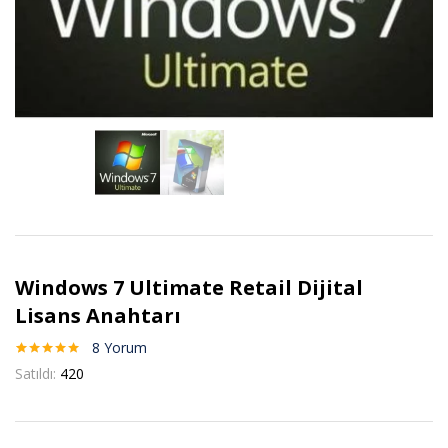
Windows 7 Ultimate Retail Dijital
Lisans Anahtarı
8
Yorum
8
müşteri
Satıldı:
420
puanına
dayanarak 5
üzerinden
5.00
puan
aldı