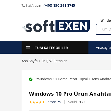
aldı
(+90) 850 241 8745
Bizi Arayın :
Windo
Anasayfa
TÜM KATEGORİLER
Ana Sayfa
En Çok Satanlar
“Windows 10 Home Retail Dijital Lisans Anahtarı
Windows 10 Pro Ürün Anahta
2
Yorum
Satıldı:
123
2
müşteri
puanına