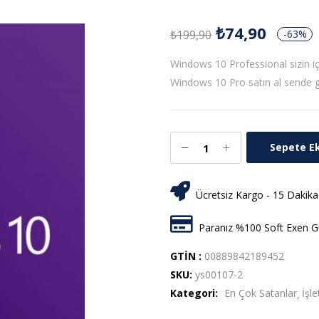
₺
74,90
₺
199,90
-63%
Windows 10 Professional sizin iç
Windows 10 Pro satın al sende g
Sepete E
Ücretsiz Kargo - 15 Dakika
Paranız %100 Soft Exen Gü
GTİN :
00889842189452
SKU:
ys00107-2
Kategori:
En Çok Satanlar
İşl