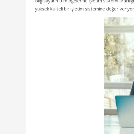
Bilgisayarın tüm öğelerine işletim sistemi aracılığı
yüksek kaliteli bir işletim sistemine değer veriyo