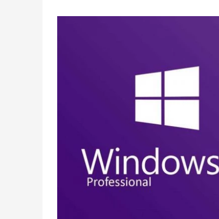
dayanarak 5
üzerinden
5.00
puan
aldı