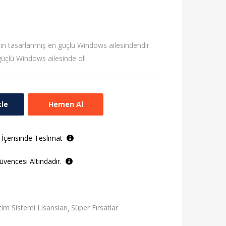
in tasarlanmış en güçlü Windows ailesindendir.
üçlü Windows ailesinde ol!
kle
Hemen Al
 İçerisinde Teslimat
vencesi Altındadır.
etim Sistemi Lisansları
Süper Fırsatlar