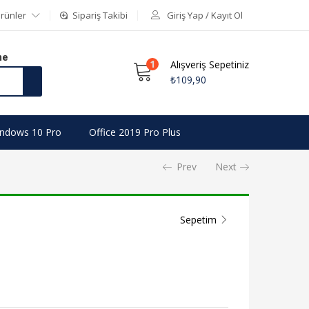
rünler
Sipariş Takibi
Giriş Yap / Kayıt Ol
me
1
Alışveriş Sepetiniz
₺
109,90
ndows 10 Pro
Office 2019 Pro Plus
Prev
Next
Sepetim