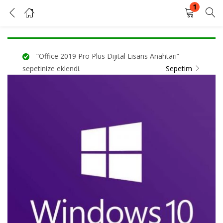
1
Windows 10 Pro Ürün Anahtarı
GIRIŞ YAP
KAYIT OL
“Office 2019 Pro Plus Dijital Lisans Anahtarı”
Kullanıcı adınızı ve şifrenizi girin.
sepetinize eklendi.
Sepetim
Beni Hatırla
Şifrenizi mi unuttunuz?