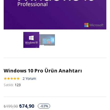
Windows 10 Pro Ürün Anahtarı
2
Yorum
2
müşteri
Satıldı:
123
puanına
dayanarak 5
üzerinden
5.00
puan
aldı
₺
74,90
₺
199,90
-63%