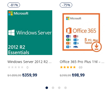
-81%
-75%
Windows Server 2012 R2 Essentials Dijital Lisans
Office 365 Pro Plus 1Yıl – Mail Hesabı
0
69
5 üzerinden
₺
359,99
₺
98,99
₺
1.899,99
₺
399,99
4.99
oy aldı