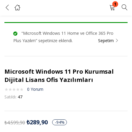
1
Microsoft Windows 11 Pro Kurumsal Dijital Lisans Ofis Yazılımları
GIRIŞ YAP
KAYIT OL
“Microsoft Windows 11 Home ve Office 365 Pro
Kullanıcı adınızı ve şifrenizi girin.
Plus Yazılım” sepetinize eklendi.
Sepetim
Microsoft Windows 11 Pro Kurumsal
Beni Hatırla
Şifrenizi mi unuttunuz?
Dijital Lisans Ofis Yazılımları
0
Yorum
Satıldı:
47
₺
289,90
₺
4.599,90
-94%