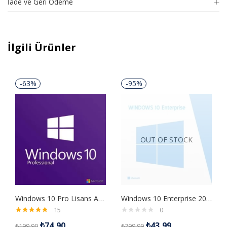
İade ve Geri Ödeme
İlgili Ürünler
-63%
-95%
OUT OF STOCK
Windows 10 Pro Lisans Anahtarı
Windows 10 Enterprise 2016 LTSB Retail Dijital Lisans Anahtarı
15
0
5 üzerinden
₺
74,90
₺
43,99
₺
199,90
₺
799,99
5.00
oy aldı