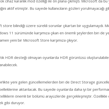
rçok cihaz karanlık mod özelliği ile ön plana çıkmıştı. Microsoft da 
i aktif etmiştir. Bu sayede kullanıcıların gözleri yorulmayacağı g
t store bilindiği üzere sürekli sorunlar çıkartan bir uygulamaydı. Mi
ows 11 sürümünde karşımıza çıkan en önemli şeylerden biri de ye
amen yeni bir Microsoft Store karşımıza çıkıyor.
artık HDR desteği olmayan oyunlarda HDR görüntüsü oluşturulabil
anabilecek.
rlikte yeni gelen güncellemelerden biri de Direct Storage güncel
 belleklerine aktarılacak. Bu sayede oyunlarda daha iyi bir performa
iklerin önemli bir bölümü arayüzlerde gerçekleşmiştir. Özellikle çalış
ek gibi duruyor.