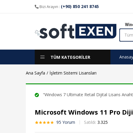
aldı
(+90) 850 241 8745
Bizi Arayın :
Win
Anasay
TÜM KATEGORİLER
Ana Sayfa
İşletim Sistemi Lisansları
“Windows 7 Ultimate Retail Dijital Lisans Anahta
Microsoft Windows 11 Pro Diji
95
Yorum
Satıldı:
3.325
95
müşteri
puanına