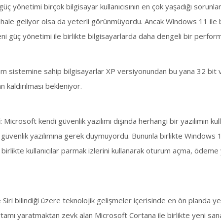
 güç yönetimi birçok bilgisayar kullanıcısının en çok yaşadığı sorun
r hale geliyor olsa da yeterli görünmüyordu. Ancak Windows 11 ile b
eni güç yönetimi ile birlikte bilgisayarlarda daha dengeli bir perfo
m sistemine sahip bilgisayarlar XP versiyonundan bu yana 32 bit ve 
 kaldırılması bekleniyor.
i
: Microsoft kendi güvenlik yazılımı dışında herhangi bir yazılımın k
güvenlik yazılımına gerek duymuyordu. Bununla birlikte Windows 11
 birlikte kullanıcılar parmak izlerini kullanarak oturum açma, öde
Siri bilindiği üzere teknolojik gelişmeler içerisinde en ön planda 
tamı yaratmaktan zevk alan Microsoft Cortana ile birlikte yeni sanal