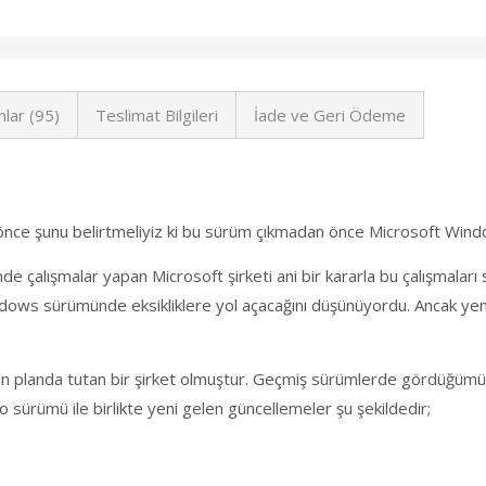
lar (95)
Teslimat Bilgileri
İade ve Geri Ödeme
 önce şunu belirtmeliyiz ki bu sürüm çıkmadan önce Microsoft Wi
çalışmalar yapan Microsoft şirketi ani bir kararla bu çalışmaları
ndows sürümünde eksikliklere yol açacağını düşünüyordu. Ancak yeni
en ön planda tutan bir şirket olmuştur. Geçmiş sürümlerde gördü
ürümü ile birlikte yeni gelen güncellemeler şu şekildedir;