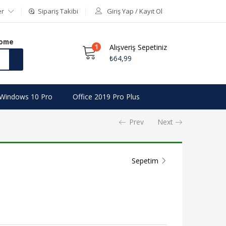
er
Sipariş Takibi
Giriş Yap / Kayıt Ol
Home
1
Alışveriş Sepetiniz
₺
64,99
Windows 10 Pro
Office 2019 Pro Plus
Prev
Next
Sepetim