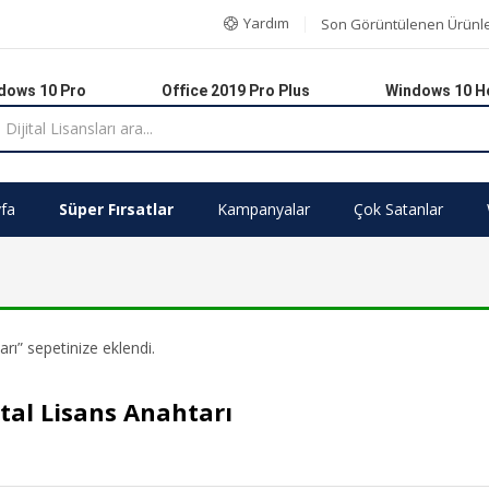
Yardım
Son Görüntülenen Ürünl
dows 10 Pro
Office 2019 Pro Plus
Windows 10 
fa
Süper Fırsatlar
Kampanyalar
Çok Satanlar
rı” sepetinize eklendi.
tal Lisans Anahtarı