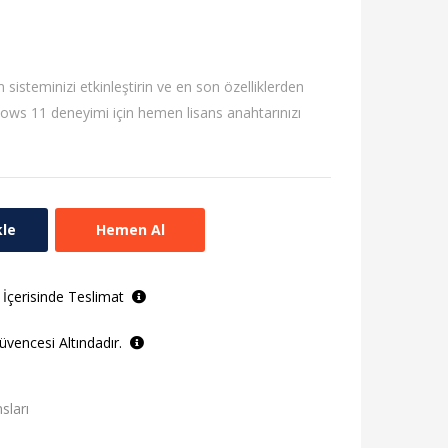
m sisteminizi etkinleştirin ve en son özelliklerden
dows 11 deneyimi için hemen lisans anahtarınızı
kle
Hemen Al
 İçerisinde Teslimat
vencesi Altındadır.
sları