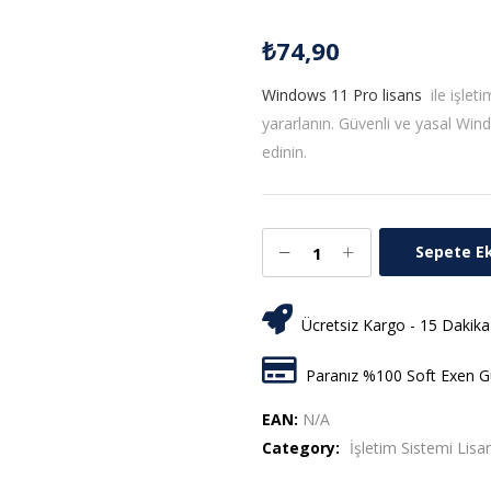
₺
74,90
Windows 11 Pro lisans
ile işleti
yararlanın. Güvenli ve yasal Win
edinin.
Sepete E
Ücretsiz Kargo - 15 Dakika
Paranız %100 Soft Exen Gü
EAN:
N/A
Category:
İşletim Sistemi Lisan