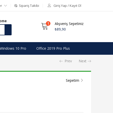
er
Sipariş Takibi
Giriş Yap / Kayıt Ol
Home
1
Alışveriş Sepetiniz
₺
89,90
Windows 10 Pro
Office 2019 Pro Plus
Prev
Next
Sepetim