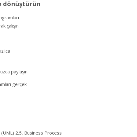
re dönüştürün
yagramları
k çalışın.
ızlıca
suzca paylaşın
ramları gerçek
ge (UML) 2.5, Business Process