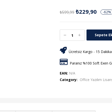
₺
229,90
₺
599,99
-62%
Sepete E
Ücretsiz Kargo - 15 Dakika
Paranız %100 Soft Exen Gü
EAN:
N/A
Category:
Office Yazılım Lisans