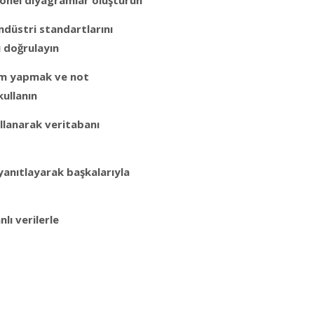
düstri standartlarını
 doğrulayın
zim yapmak ve not
kullanın
llanarak veritabanı
yanıtlayarak başkalarıyla
lı verilerle