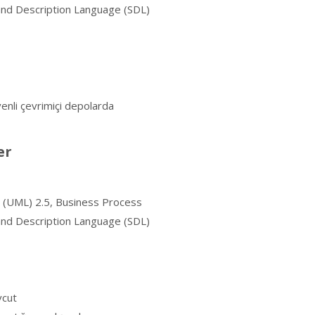
 and Description Language (SDL)
venli çevrimiçi depolarda
er
ge (UML) 2.5, Business Process
 and Description Language (SDL)
vcut