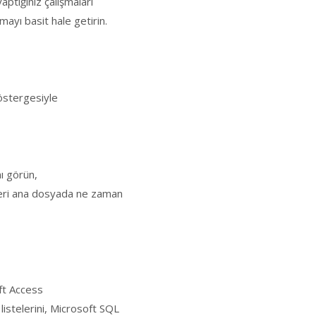
aptığınız çalışmaları
yı basit hale getirin.
göstergesiyle
ı görün,
ikleri ana dosyada ne zaman
oft Access
listelerini, Microsoft SQL