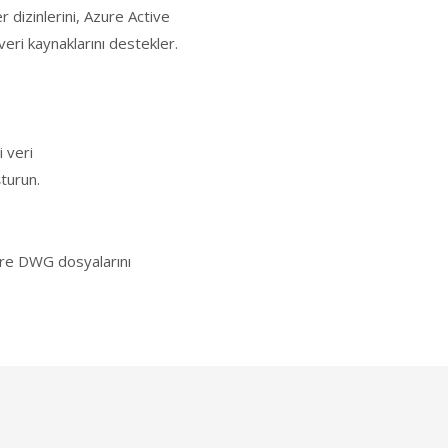
 dizinlerini, Azure Active
eri kaynaklarını destekler.
 veri
şturun.
ere DWG dosyalarını