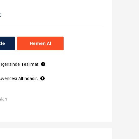
kle
Hemen Al
 İçerisinde Teslimat
vencesi Altındadır.
ları