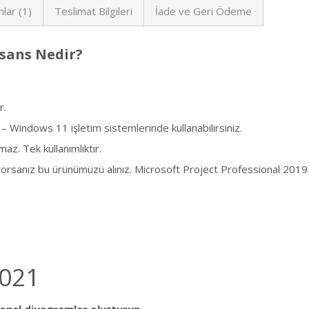
lar (1)
Teslimat Bilgileri
İade ve Geri Ödeme
isans Nedir?
r.
– Windows 11 işletim sistemlerinde kullanabilirsiniz.
maz. Tek kullanımlıktır.
tiyorsanız bu ürünümüzü alınız. Microsoft Project Professional 2019 
2021
yonel diyagramlar oluşturun