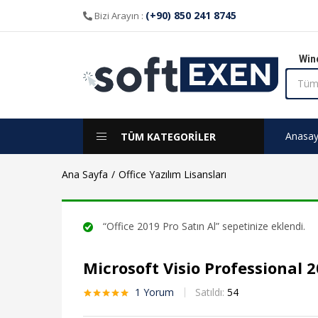
aldı
(+90) 850 241 8745
Bizi Arayın :
Win
Anasay
TÜM KATEGORİLER
Ana Sayfa
Office Yazılım Lisansları
“Office 2019 Pro Satın Al” sepetinize eklendi.
Microsoft Visio Professional 2
1
Yorum
Satıldı:
54
1
müşteri
puanına