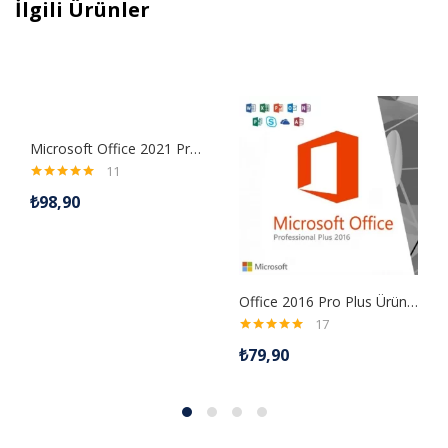
İlgili Ürünler
Microsoft Office 2021 Professional Plus Lisans Anahtarı
11
5 üzerinden
₺
98,90
5.00
oy aldı
Office 2016 Pro Plus Ürün Anahtarı
17
5 üzerinden
₺
79,90
5.00
oy aldı