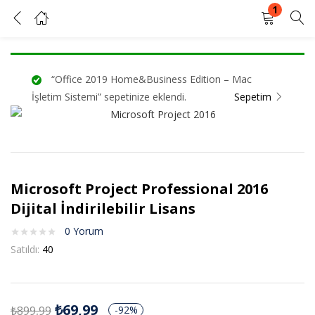
1
Microsoft Project Professional 2016 Dijital İndirilebilir Lisans
GIRIŞ YAP
KAYIT OL
“Office 2019 Home&Business Edition – Mac
Kullanıcı adınızı ve şifrenizi girin.
İşletim Sistemi” sepetinize eklendi.
Sepetim
Microsoft Project Professional 2016
Beni Hatırla
Şifrenizi mi unuttunuz?
Dijital İndirilebilir Lisans
0
Yorum
Satıldı:
40
₺
69,99
₺
899,99
-92%