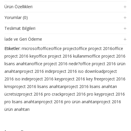
Ürün Özellikleri
Yorumlar (0)
Teslimat Bilgileri
İade ve Geri Ödeme
Etiketler:
microsoft
office
office project
office project 2016
office
project 2016 key
office project 2016 kullanımı
office project 2016
lisans anahtarı
office project 2016 nedir?
office project 2016 ürün
anahtarı
project 2016 indir
project 2016 iso download
project
2016 iso indir
project 2016 key
project 2016 key free
project 2016
kms
project 2016 lisans anahtarı
project 2016 lisans anahtarı
ücretsiz
project 2016 pro crack
project 2016 pro key
project 2016
pro lisans anahtarı
project 2016 pro ürün anahtarı
project 2016
ürün anahtarı