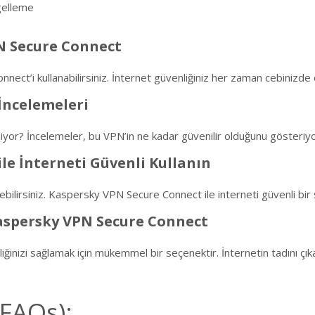
ngelleme
N Secure Connect
ect’i kullanabilirsiniz. İnternet güvenliğiniz her zaman cebinizde 
İncelemeleri
yor? İncelemeler, bu VPN’in ne kadar güvenilir olduğunu gösteriyo
le İnterneti Güvenli Kullanın
irebilirsiniz. Kaspersky VPN Secure Connect ile interneti güvenli bir ş
Kaspersky VPN Secure Connect
izi sağlamak için mükemmel bir seçenektir. İnternetin tadını çıkarır
(FAQs):