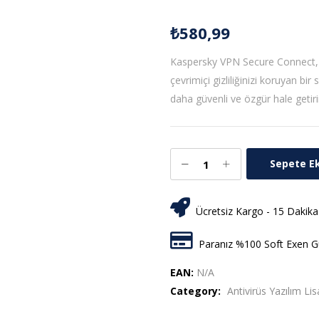
₺
580,99
Kaspersky VPN Secure Connect, 
çevrimiçi gizliliğinizi koruyan b
daha güvenli ve özgür hale getiri
Sepete E
Ücretsiz Kargo - 15 Dakika
Paranız %100 Soft Exen Gü
EAN:
N/A
Category:
Antivirüs Yazılım Lis