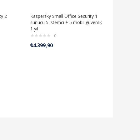
ty 2
Kaspersky Small Office Security 1
Kaspersky
l
sunucu 5 istemci + 5 mobil güvenlik
Yıllık
1 yıl
0
₺
889,99
₺
4.399,90