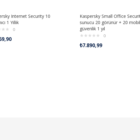
rsky Internet Security 10
Kaspersky Small Office Securi
ıcı 1 Yıllık
sunucu 20 görünür + 20 mobi
güvenlik 1 yıl
0
0
69,90
₺
7.890,99