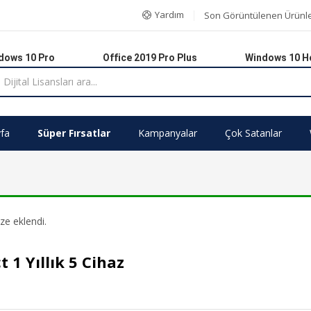
Yardım
Son Görüntülenen Ürünl
dows 10 Pro
Office 2019 Pro Plus
Windows 10 
fa
Süper Fırsatlar
Kampanyalar
Çok Satanlar
ze eklendi.
1 Yıllık 5 Cihaz