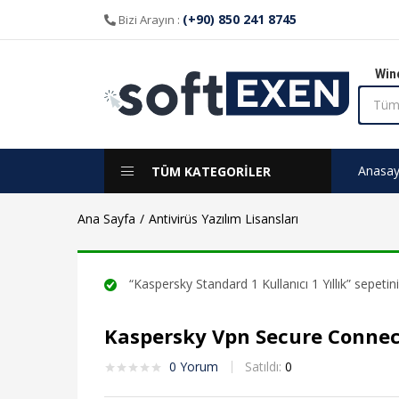
(+90) 850 241 8745
Bizi Arayın :
Win
Anasay
TÜM KATEGORİLER
Ana Sayfa
Antivirüs Yazılım Lisansları
“Kaspersky Standard 1 Kullanıcı 1 Yıllık” sepetini
Kaspersky Vpn Secure Connect 
0
Yorum
Satıldı:
0