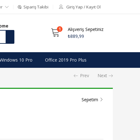
er
Sipariş Takibi
Giriş Yap / Kayıt Ol
Home
1
Alışveriş Sepetiniz
₺
889,99
Windows 10 Pro
Office 2019 Pro Plus
Prev
Next
Sepetim