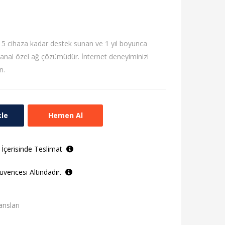
5 cihaza kadar destek sunan ve 1 yıl boyunca
ir sanal özel ağ çözümüdür. İnternet deneyiminizi
n.
kle
Hemen Al
 İçerisinde Teslimat
vencesi Altındadır.
ansları