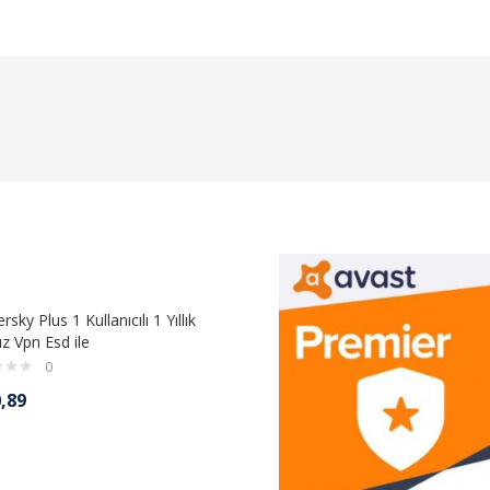
sky Plus 1 Kullanıcılı 1 Yıllık
sız Vpn Esd ile
0
,89