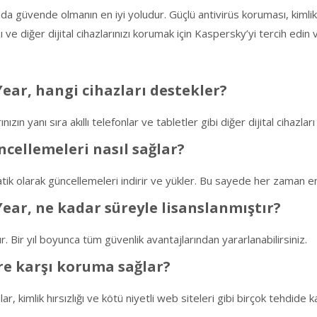
a güvende olmanın en iyi yoludur. Güçlü antivirüs koruması, kimlik
zı ve diğer dijital cihazlarınızı korumak için Kaspersky’yi tercih edin 
Year, hangi cihazları destekler?
n yanı sıra akıllı telefonlar ve tabletler gibi diğer dijital cihazlar
ncellemeleri nasıl sağlar?
tik olarak güncellemeleri indirir ve yükler. Bu sayede her zaman e
Year, ne kadar süreyle lisanslanmıştır?
tır. Bir yıl boyunca tüm güvenlik avantajlarından yararlanabilirsiniz.
ere karşı koruma sağlar?
ar, kimlik hırsızlığı ve kötü niyetli web siteleri gibi birçok tehdide 