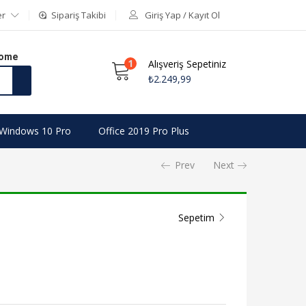
er
Sipariş Takibi
Giriş Yap / Kayıt Ol
Home
1
Alışveriş Sepetiniz
₺
2.249,99
Windows 10 Pro
Office 2019 Pro Plus
Prev
Next
Sepetim