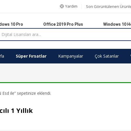
Yardım
Son Görüntülenen Ürünl
dows 10 Pro
Office 2019 Pro Plus
Windows 10 
fa
Süper Fırsatlar
Kampanyalar
Çok Satanlar
N Esd ile” sepetinize eklendi.
lı 1 Yıllık