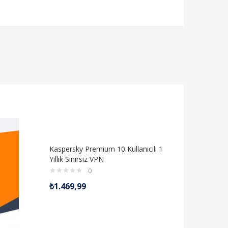
Kaspersky Premium 10 Kullanıcılı 1
Kaspersky
Yıllık Sınırsız VPN
sunucu 2
güvenlik 1
0
₺
1.469,99
₺
7.890,