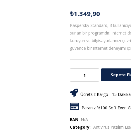
₺
1.349,90
Kaspersky Standard, 3 kullanıcıya
sunan bir programdır. İnternet den
koruyun ve bilgisayarlarınızı çevr
güvende bir internet deneyimi içi
Sepete E
Ücretsiz Kargo - 15 Dakika
Paranız %100 Soft Exen Gü
EAN:
N/A
Category:
Antivirüs Yazılım Lis