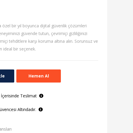
 özel bir yıl boyunca dijital güvenlik çözümleri
eyiminizi güvende tutun, çevrimiçi gizliliğinizi
imiçi tehditlere karşı koruma altına alın. Sorunsuz ve
n ideal bir seçenek.
kle
Hemen Al
 İçerisinde Teslimat
vencesi Altındadır.
ansları