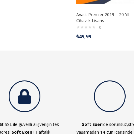
Avast Premier 2019 – 20 Yıl –
Cihazlık Lisans
0
₺
49,99
it SSL ile güvenli alışverişin tek
Soft Exen
‘de sorunsuz,str
adresi
Soft Exen
! Haftalık
yaşamadan 14 gün içerisinde