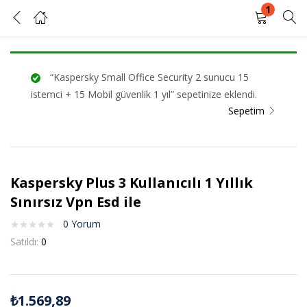
1
Kaspersky Plus 3 Kullanıcılı 1 Yıllık Sınırsız Vpn Esd ile
GIRIŞ YAP
KAYIT OL
“Kaspersky Small Office Security 2 sunucu 15
Kullanıcı adınızı ve şifrenizi girin.
istemci + 15 Mobil güvenlik 1 yıl” sepetinize eklendi.
Sepetim
Kaspersky Plus 3 Kullanıcılı 1 Yıllık
Beni Hatırla
Şifrenizi mi unuttunuz?
Sınırsız Vpn Esd ile
0
Yorum
Satıldı:
0
₺
1.569,89