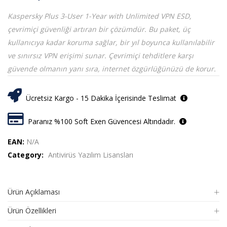
Kaspersky Plus 3-User 1-Year with Unlimited VPN ESD,
çevrimiçi güvenliği artıran bir çözümdür. Bu paket, üç
kullanıcıya kadar koruma sağlar, bir yıl boyunca kullanılabilir
ve sınırsız VPN erişimi sunar. Çevrimiçi tehditlere karşı
güvende olmanın yanı sıra, internet özgürlüğünüzü de korur.
Ücretsiz Kargo - 15 Dakika İçerisinde Teslimat
Paranız %100 Soft Exen Güvencesi Altındadır.
EAN:
N/A
Category:
Antivirüs Yazılım Lisansları
Ürün Açıklaması
Ürün Özellikleri