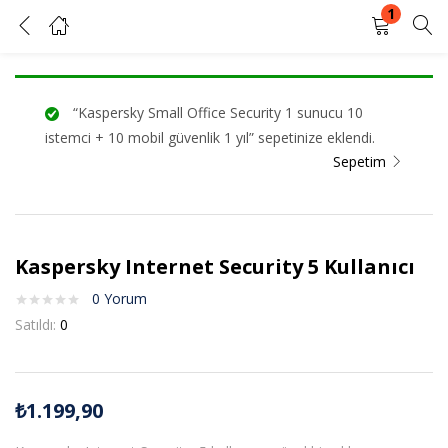
1
Kaspersky Internet Security 5 Kullanıcı
GIRIŞ YAP
KAYIT OL
“Kaspersky Small Office Security 1 sunucu 10
Kullanıcı adınızı ve şifrenizi girin.
istemci + 10 mobil güvenlik 1 yıl” sepetinize eklendi.
Sepetim
Kaspersky Internet Security 5 Kullanıcı
Beni Hatırla
Şifrenizi mi unuttunuz?
0
Yorum
Satıldı:
0
₺
1.199,90