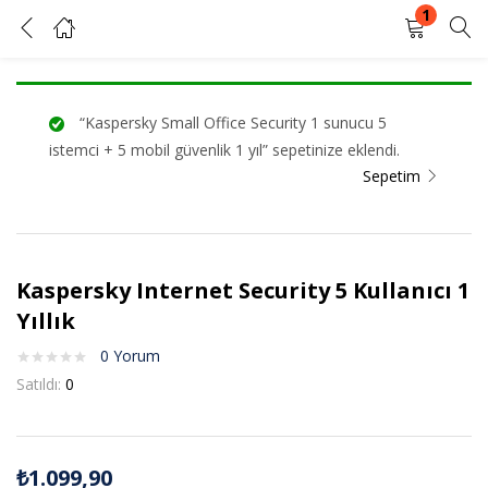
1
Kaspersky Internet Security 5 Kullanıcı 1 Yıllık
GIRIŞ YAP
KAYIT OL
“Kaspersky Small Office Security 1 sunucu 5
Kullanıcı adınızı ve şifrenizi girin.
istemci + 5 mobil güvenlik 1 yıl” sepetinize eklendi.
Sepetim
Kaspersky Internet Security 5 Kullanıcı 1
Beni Hatırla
Şifrenizi mi unuttunuz?
Yıllık
0
Yorum
Satıldı:
0
₺
1.099,90