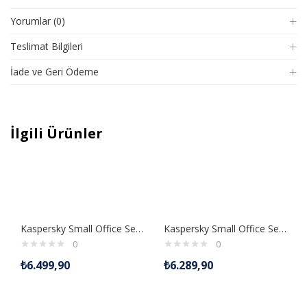
Yorumlar (0)
Teslimat Bilgileri
İade ve Geri Ödeme
İlgili Ürünler
Kaspersky Small Office Security 2 sunucu 15 istemci + 15 Mobil güvenlik 1 yıl
Kaspersky Small Office Security 1 sunucu 10 istemci + 10 mobil güvenlik 1 yıl
0
0
₺
6.499,90
₺
6.289,90