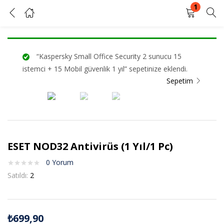
1
ESET NOD32 Antivirüs (1 Yıl/1 Pc)
GIRIŞ YAP
KAYIT OL
“Kaspersky Small Office Security 2 sunucu 15
Kullanıcı adınızı ve şifrenizi girin.
istemci + 15 Mobil güvenlik 1 yıl” sepetinize eklendi.
Sepetim
Beni Hatırla
Şifrenizi mi unuttunuz?
ESET NOD32 Antivirüs (1 Yıl/1 Pc)
0
Yorum
Satıldı:
2
₺
699,90