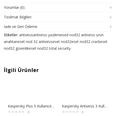
Yorumlar (0)
Teslimat Bilgileri
İade ve Geri Ödeme
Etiketler:
antivirüs
antivirüs yazılımı
esed nod32 antivirüs ürün
anahtarı
eset nod 32 antivirüs
eset nod32
eset nod32 crack
eset
nod32 güvenlik
eset nod32 total security
İlgili Ürünler
Kaspersky Plus 5 Kullanıcılı 1 Yıllık Sınırsız VPN Esd ile
Kaspersky Antivirus 3 Kullanıcılı 1 Yıllık
0
0